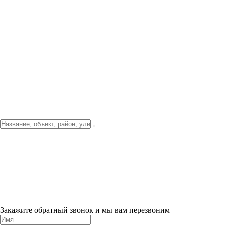
Фото о проекте
Видео о благоустройстве
Тендеры
Локация
О компании
Новости и акции
Контакты
Партнерам
Ипотека от 3.5%
Отделка
Шоу-рум на объекте
Санкт-Петербург
ХИТ ПРОДАЖ! 0% ПЕРВЫЙ ВЗНОС!
×
Закажите обратный звонок и мы вам перезвоним