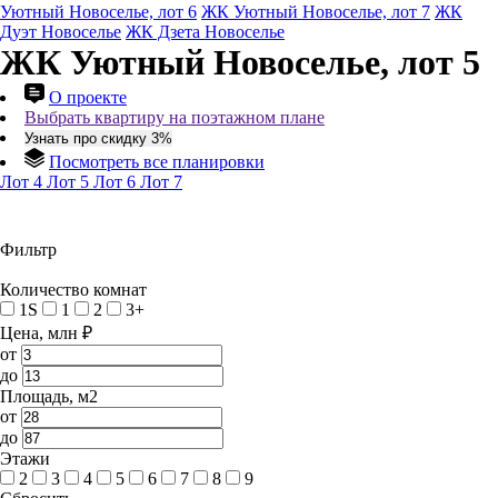
Уютный Новоселье, лот 6
ЖК Уютный Новоселье, лот 7
ЖК
Дуэт Новоселье
ЖК Дзета Новоселье
ЖК Уютный Новоселье, лот 5
О проекте
Выбрать квартиру на поэтажном плане
Узнать про скидку 3%
Посмотреть все планировки
Лот 4
Лот 5
Лот 6
Лот 7
Фильтр
Количество комнат
1S
1
2
3+
Цена, млн ₽
от
до
Площадь, м2
от
до
Этажи
2
3
4
5
6
7
8
9