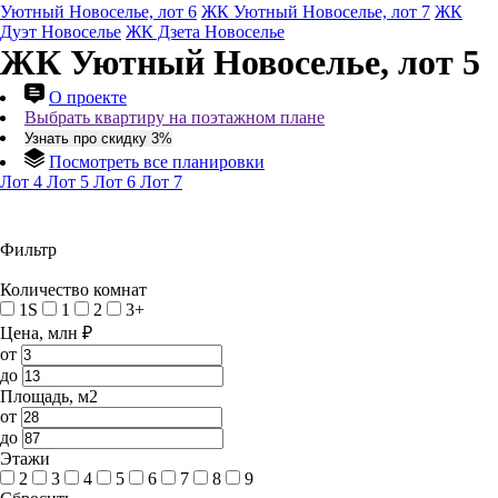
Уютный Новоселье, лот 6
ЖК Уютный Новоселье, лот 7
ЖК
Дуэт Новоселье
ЖК Дзета Новоселье
ЖК Уютный Новоселье, лот 5
О проекте
Выбрать квартиру на поэтажном плане
Узнать про скидку 3%
Посмотреть все планировки
Лот 4
Лот 5
Лот 6
Лот 7
Фильтр
Количество комнат
1S
1
2
3+
Цена, млн ₽
от
до
Площадь, м2
от
до
Этажи
2
3
4
5
6
7
8
9