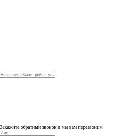
Фото о проекте
Видео о благоустройстве
Тендеры
Локация
О компании
Новости и акции
Контакты
Партнерам
Ипотека от 3.5%
Отделка
Шоу-рум на объекте
Санкт-Петербург
ХИТ ПРОДАЖ! 0% ПЕРВЫЙ ВЗНОС!
×
Закажите обратный звонок и мы вам перезвоним