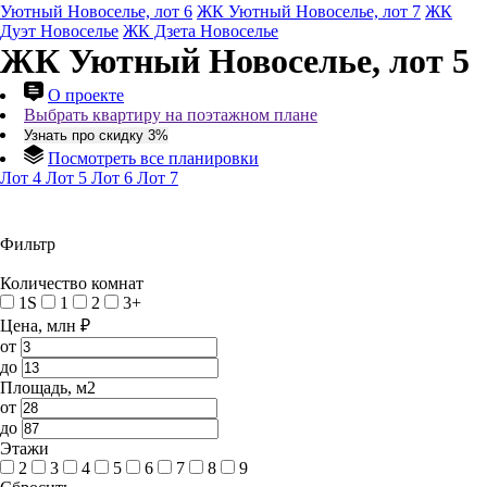
Уютный Новоселье, лот 6
ЖК Уютный Новоселье, лот 7
ЖК
Дуэт Новоселье
ЖК Дзета Новоселье
ЖК Уютный Новоселье, лот 5
О проекте
Выбрать квартиру на поэтажном плане
Узнать про скидку 3%
Посмотреть все планировки
Лот 4
Лот 5
Лот 6
Лот 7
Фильтр
Количество комнат
1S
1
2
3+
Цена, млн ₽
от
до
Площадь, м2
от
до
Этажи
2
3
4
5
6
7
8
9