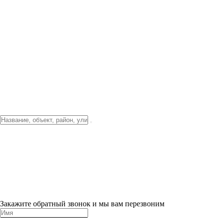
Фото о проекте
Видео о благоустройстве
Тендеры
Локация
О компании
Новости и акции
Контакты
Партнерам
Ипотека от 3.5%
Отделка
Шоу-рум на объекте
Санкт-Петербург
ХИТ ПРОДАЖ! 0% ПЕРВЫЙ ВЗНОС!
×
Закажите обратный звонок и мы вам перезвоним