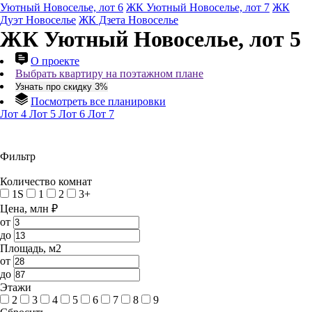
Уютный Новоселье, лот 6
ЖК Уютный Новоселье, лот 7
ЖК
Дуэт Новоселье
ЖК Дзета Новоселье
ЖК Уютный Новоселье, лот 5
О проекте
Выбрать квартиру на поэтажном плане
Узнать про скидку 3%
Посмотреть все планировки
Лот 4
Лот 5
Лот 6
Лот 7
Фильтр
Количество комнат
1S
1
2
3+
Цена, млн ₽
от
до
Площадь, м2
от
до
Этажи
2
3
4
5
6
7
8
9