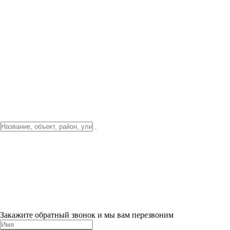
Фото о проекте
Видео о благоустройстве
Тендеры
Локация
О компании
Новости и акции
Контакты
Партнерам
Ипотека от 3.5%
Отделка
Шоу-рум на объекте
Санкт-Петербург
ХИТ ПРОДАЖ! 0% ПЕРВЫЙ ВЗНОС!
×
Закажите обратный звонок и мы вам перезвоним