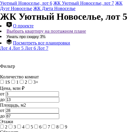
Уютный Новоселье, лот 6
ЖК Уютный Новоселье, лот 7
ЖК
Дуэт Новоселье
ЖК Дзета Новоселье
ЖК Уютный Новоселье, лот 5
О проекте
Выбрать квартиру на поэтажном плане
Узнать про скидку 3%
Посмотреть все планировки
Лот 4
Лот 5
Лот 6
Лот 7
Фильтр
Количество комнат
1S
1
2
3+
Цена, млн ₽
от
до
Площадь, м2
от
до
Этажи
2
3
4
5
6
7
8
9