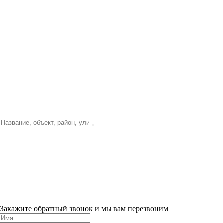
Фото о проекте
Видео о благоустройстве
Тендеры
Локация
О компании
Новости и акции
Контакты
Партнерам
Ипотека от 3.5%
Отделка
Шоу-рум на объекте
Санкт-Петербург
ХИТ ПРОДАЖ! 0% ПЕРВЫЙ ВЗНОС!
×
Закажите обратный звонок и мы вам перезвоним