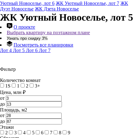
Уютный Новоселье, лот 6
ЖК Уютный Новоселье, лот 7
ЖК
Дуэт Новоселье
ЖК Дзета Новоселье
ЖК Уютный Новоселье, лот 5
О проекте
Выбрать квартиру на поэтажном плане
Узнать про скидку 3%
Посмотреть все планировки
Лот 4
Лот 5
Лот 6
Лот 7
Фильтр
Количество комнат
1S
1
2
3+
Цена, млн ₽
от
до
Площадь, м2
от
до
Этажи
2
3
4
5
6
7
8
9