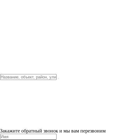
Фото о проекте
Видео о благоустройстве
Тендеры
Локация
О компании
Новости и акции
Контакты
Партнерам
Ипотека от 3.5%
Отделка
Шоу-рум на объекте
Санкт-Петербург
ХИТ ПРОДАЖ! 0% ПЕРВЫЙ ВЗНОС!
×
Закажите обратный звонок и мы вам перезвоним