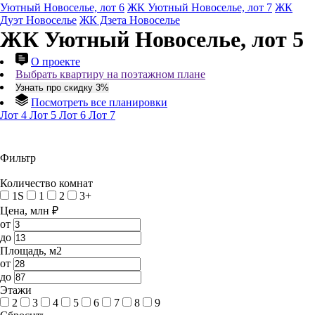
Уютный Новоселье, лот 6
ЖК Уютный Новоселье, лот 7
ЖК
Дуэт Новоселье
ЖК Дзета Новоселье
ЖК Уютный Новоселье, лот 5
О проекте
Выбрать квартиру на поэтажном плане
Узнать про скидку 3%
Посмотреть все планировки
Лот 4
Лот 5
Лот 6
Лот 7
Фильтр
Количество комнат
1S
1
2
3+
Цена, млн ₽
от
до
Площадь, м2
от
до
Этажи
2
3
4
5
6
7
8
9