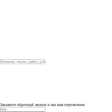
Фото о проекте
Видео о благоустройстве
Тендеры
Локация
О компании
Новости и акции
Контакты
Партнерам
Ипотека от 3.5%
Отделка
Шоу-рум на объекте
Санкт-Петербург
ХИТ ПРОДАЖ! 0% ПЕРВЫЙ ВЗНОС!
×
Закажите обратный звонок и мы вам перезвоним