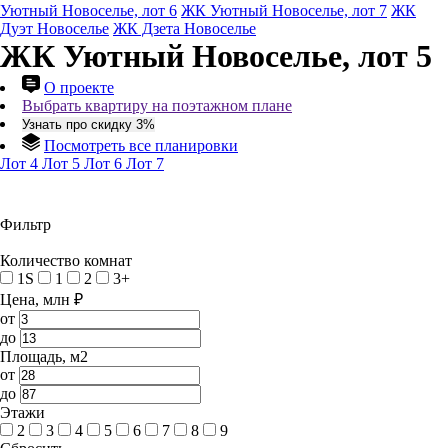
Уютный Новоселье, лот 6
ЖК Уютный Новоселье, лот 7
ЖК
Дуэт Новоселье
ЖК Дзета Новоселье
ЖК Уютный Новоселье, лот 5
О проекте
Выбрать квартиру на поэтажном плане
Узнать про скидку 3%
Посмотреть все планировки
Лот 4
Лот 5
Лот 6
Лот 7
Фильтр
Количество комнат
1S
1
2
3+
Цена, млн ₽
от
до
Площадь, м2
от
до
Этажи
2
3
4
5
6
7
8
9