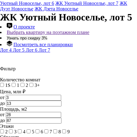
Уютный Новоселье, лот 6
ЖК Уютный Новоселье, лот 7
ЖК
Дуэт Новоселье
ЖК Дзета Новоселье
ЖК Уютный Новоселье, лот 5
О проекте
Выбрать квартиру на поэтажном плане
Узнать про скидку 3%
Посмотреть все планировки
Лот 4
Лот 5
Лот 6
Лот 7
Фильтр
Количество комнат
1S
1
2
3+
Цена, млн ₽
от
до
Площадь, м2
от
до
Этажи
2
3
4
5
6
7
8
9