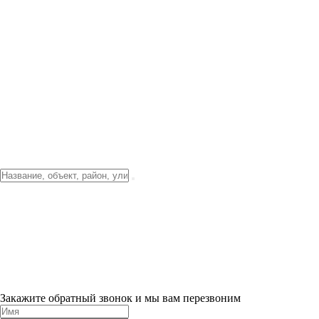
Фото о проекте
Видео о благоустройстве
Тендеры
Локация
О компании
Новости и акции
Контакты
Партнерам
Ипотека от 3.5%
Отделка
Шоу-рум на объекте
Санкт-Петербург
ХИТ ПРОДАЖ! 0% ПЕРВЫЙ ВЗНОС!
×
Закажите обратный звонок и мы вам перезвоним