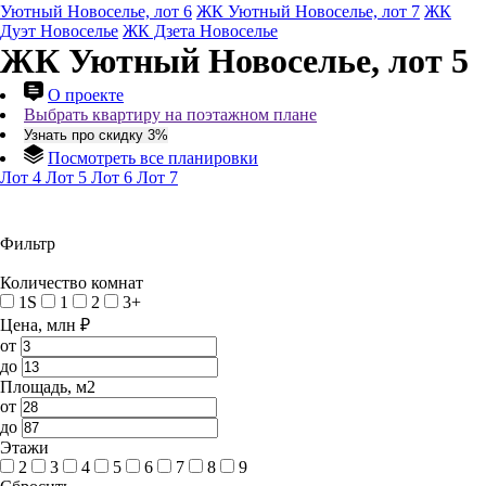
Уютный Новоселье, лот 6
ЖК Уютный Новоселье, лот 7
ЖК
Дуэт Новоселье
ЖК Дзета Новоселье
ЖК Уютный Новоселье, лот 5
О проекте
Выбрать квартиру на поэтажном плане
Узнать про скидку 3%
Посмотреть все планировки
Лот 4
Лот 5
Лот 6
Лот 7
Фильтр
Количество комнат
1S
1
2
3+
Цена, млн ₽
от
до
Площадь, м2
от
до
Этажи
2
3
4
5
6
7
8
9