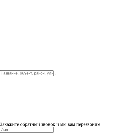
Фото о проекте
Видео о благоустройстве
Тендеры
Локация
О компании
Новости и акции
Контакты
Партнерам
Ипотека от 3.5%
Отделка
Шоу-рум на объекте
Санкт-Петербург
ХИТ ПРОДАЖ! 0% ПЕРВЫЙ ВЗНОС!
×
Закажите обратный звонок и мы вам перезвоним