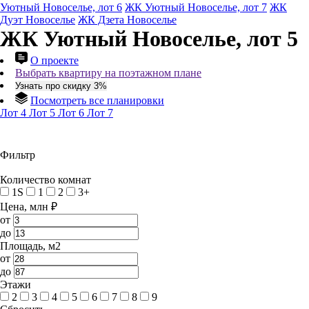
Уютный Новоселье, лот 6
ЖК Уютный Новоселье, лот 7
ЖК
Дуэт Новоселье
ЖК Дзета Новоселье
ЖК Уютный Новоселье, лот 5
О проекте
Выбрать квартиру на поэтажном плане
Узнать про скидку 3%
Посмотреть все планировки
Лот 4
Лот 5
Лот 6
Лот 7
Фильтр
Количество комнат
1S
1
2
3+
Цена, млн ₽
от
до
Площадь, м2
от
до
Этажи
2
3
4
5
6
7
8
9