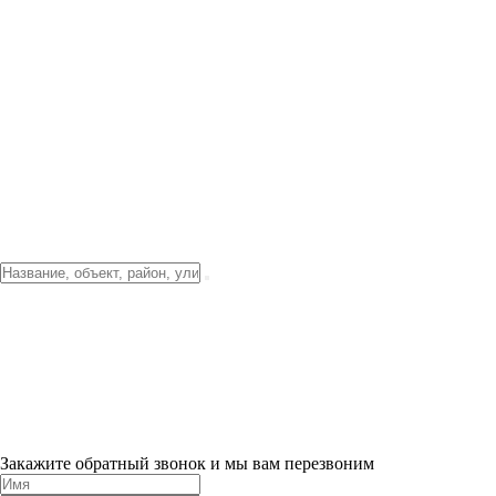
Фото о проекте
Видео о благоустройстве
Тендеры
Локация
О компании
Новости и акции
Контакты
Партнерам
Ипотека от 3.5%
Отделка
Шоу-рум на объекте
Санкт-Петербург
ХИТ ПРОДАЖ! 0% ПЕРВЫЙ ВЗНОС!
×
Закажите обратный звонок и мы вам перезвоним