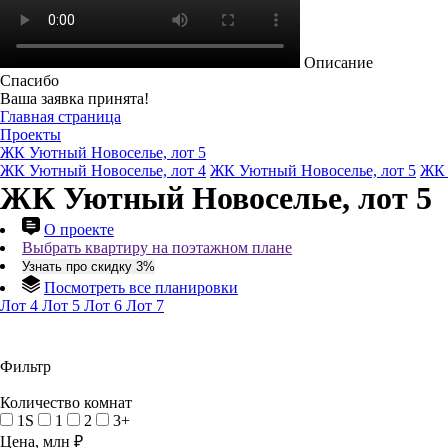
Описание
Спасибо
Ваша заявка принята!
Главная страница
Проекты
ЖК Уютный Новоселье, лот 5
ЖК Уютный Новоселье, лот 4
ЖК Уютный Новоселье, лот 5
ЖК 
ЖК Уютный Новоселье, лот 5
О проекте
Выбрать квартиру на поэтажном плане
Узнать про скидку 3%
Посмотреть все планировки
Лот 4
Лот 5
Лот 6
Лот 7
Фильтр
Количество комнат
1S
1
2
3+
Цена, млн ₽