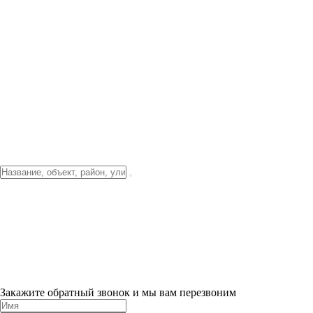
Фото о проекте
Видео о благоустройстве
Тендеры
Локация
О компании
Новости и акции
Контакты
Партнерам
Ипотека от 3.5%
Отделка
Шоу-рум на объекте
Санкт-Петербург
ХИТ ПРОДАЖ! 0% ПЕРВЫЙ ВЗНОС!
×
Закажите обратный звонок и мы вам перезвоним