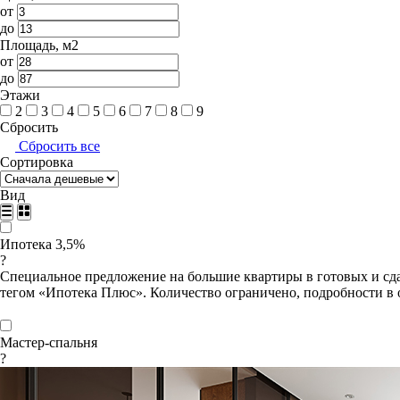
от
до
Площадь, м2
от
до
Этажи
2
3
4
5
6
7
8
9
Сбросить
Сбросить все
Сортировка
Вид
Ипотека 3,5%
?
Специальное предложение на большие квартиры в готовых и сда
тегом «Ипотека Плюс». Количество ограничено, подробности в 
Мастер-спальня
?