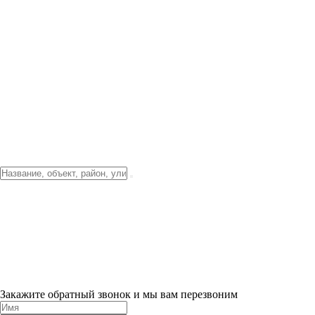
Фото о проекте
Видео о благоустройстве
Тендеры
Локация
О компании
Новости и акции
Контакты
Партнерам
Ипотека от 3.5%
Отделка
Шоу-рум на объекте
Санкт-Петербург
ХИТ ПРОДАЖ! 0% ПЕРВЫЙ ВЗНОС!
×
Закажите обратный звонок и мы вам перезвоним