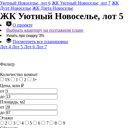
Уютный Новоселье, лот 6
ЖК Уютный Новоселье, лот 7
ЖК
Дуэт Новоселье
ЖК Дзета Новоселье
ЖК Уютный Новоселье, лот 5
О проекте
Выбрать квартиру на поэтажном плане
Узнать про скидку 3%
Посмотреть все планировки
Лот 4
Лот 5
Лот 6
Лот 7
Фильтр
Количество комнат
1S
1
2
3+
Цена, млн ₽
от
до
Площадь, м2
от
до
Этажи
2
3
4
5
6
7
8
9