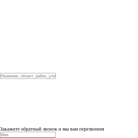
Фото о проекте
Видео о благоустройстве
Тендеры
Локация
О компании
Новости и акции
Контакты
Партнерам
Ипотека от 3.5%
Отделка
Шоу-рум на объекте
Санкт-Петербург
ХИТ ПРОДАЖ! 0% ПЕРВЫЙ ВЗНОС!
×
Закажите обратный звонок и мы вам перезвоним