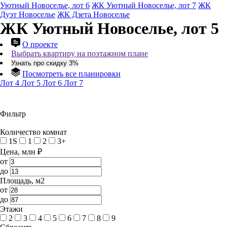
Уютный Новоселье, лот 6
ЖК Уютный Новоселье, лот 7
ЖК
Дуэт Новоселье
ЖК Дзета Новоселье
ЖК Уютный Новоселье, лот 5
О проекте
Выбрать квартиру на поэтажном плане
Узнать про скидку 3%
Посмотреть все планировки
Лот 4
Лот 5
Лот 6
Лот 7
Фильтр
Количество комнат
1S
1
2
3+
Цена, млн ₽
от
до
Площадь, м2
от
до
Этажи
2
3
4
5
6
7
8
9