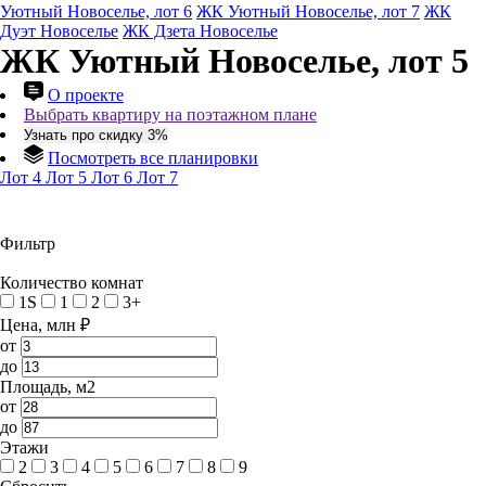
Уютный Новоселье, лот 6
ЖК Уютный Новоселье, лот 7
ЖК
Дуэт Новоселье
ЖК Дзета Новоселье
ЖК Уютный Новоселье, лот 5
О проекте
Выбрать квартиру на поэтажном плане
Узнать про скидку 3%
Посмотреть все планировки
Лот 4
Лот 5
Лот 6
Лот 7
Фильтр
Количество комнат
1S
1
2
3+
Цена, млн ₽
от
до
Площадь, м2
от
до
Этажи
2
3
4
5
6
7
8
9