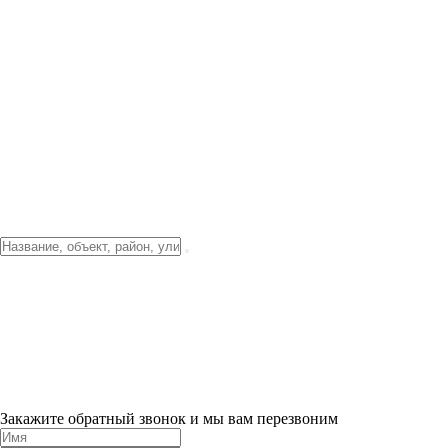
Фото о проекте
Видео о благоустройстве
Тендеры
Локация
О компании
Новости и акции
Контакты
Партнерам
Ипотека от 3.5%
Отделка
Шоу-рум на объекте
Санкт-Петербург
ХИТ ПРОДАЖ! 0% ПЕРВЫЙ ВЗНОС!
×
Закажите обратный звонок и мы вам перезвоним