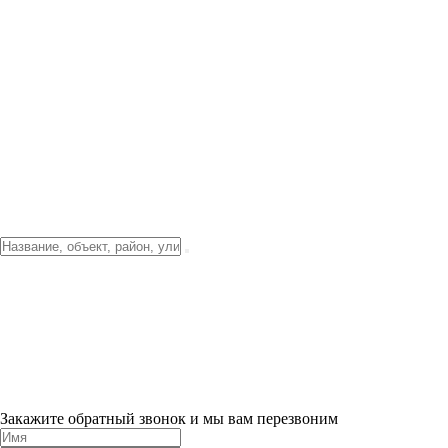
Фото о проекте
Видео о благоустройстве
Тендеры
Локация
О компании
Новости и акции
Контакты
Партнерам
Ипотека от 3.5%
Отделка
Шоу-рум на объекте
Санкт-Петербург
ХИТ ПРОДАЖ! 0% ПЕРВЫЙ ВЗНОС!
×
Закажите обратный звонок и мы вам перезвоним