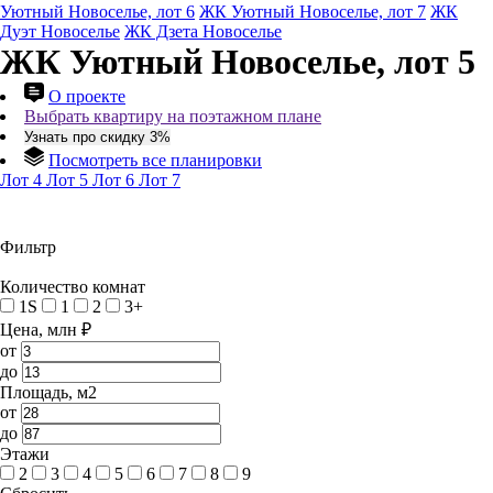
Уютный Новоселье, лот 6
ЖК Уютный Новоселье, лот 7
ЖК
Дуэт Новоселье
ЖК Дзета Новоселье
ЖК Уютный Новоселье, лот 5
О проекте
Выбрать квартиру на поэтажном плане
Узнать про скидку 3%
Посмотреть все планировки
Лот 4
Лот 5
Лот 6
Лот 7
Фильтр
Количество комнат
1S
1
2
3+
Цена, млн ₽
от
до
Площадь, м2
от
до
Этажи
2
3
4
5
6
7
8
9