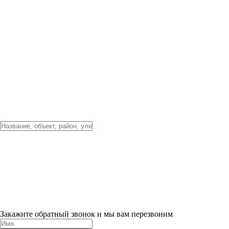
Фото о проекте
Видео о благоустройстве
Тендеры
Локация
О компании
Новости и акции
Контакты
Партнерам
Ипотека от 3.5%
Отделка
Шоу-рум на объекте
Санкт-Петербург
ХИТ ПРОДАЖ! 0% ПЕРВЫЙ ВЗНОС!
×
Закажите обратный звонок и мы вам перезвоним