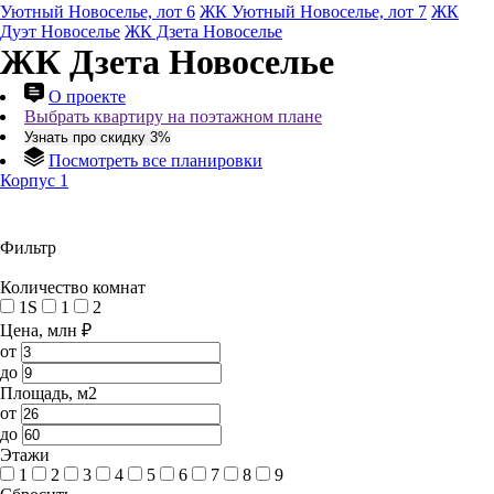
Уютный Новоселье, лот 6
ЖК Уютный Новоселье, лот 7
ЖК
Дуэт Новоселье
ЖК Дзета Новоселье
ЖК Дзета Новоселье
О проекте
Выбрать квартиру на поэтажном плане
Узнать про скидку 3%
Посмотреть все планировки
Корпус 1
Фильтр
Количество комнат
1S
1
2
Цена, млн ₽
от
до
Площадь, м2
от
до
Этажи
1
2
3
4
5
6
7
8
9