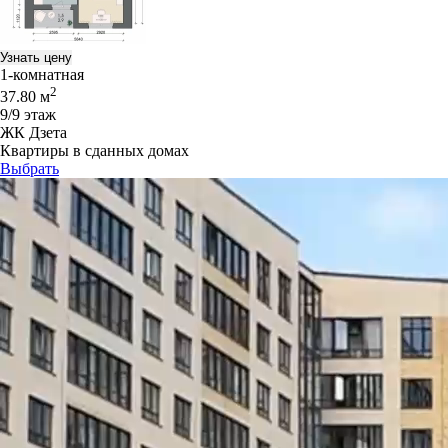
Узнать цену
1-комнатная
2
37.80 м
9/9 этаж
ЖК Дзета
Квартиры в сданных домах
Выбрать