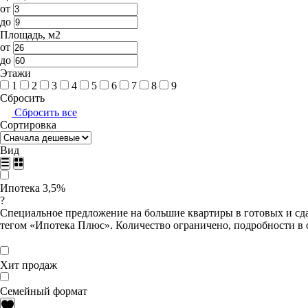
от
до
Площадь, м2
от
до
Этажи
1
2
3
4
5
6
7
8
9
Сбросить
Сбросить все
Сортировка
Вид
Ипотека 3,5%
?
Специальное предложение на большие квартиры в готовых и сда
тегом «Ипотека Плюс». Количество ограничено, подробности в 
Хит продаж
Семейный формат