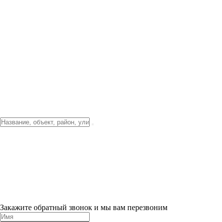
Фото о проекте
Видео о благоустройстве
Тендеры
Локация
О компании
Новости и акции
Контакты
Партнерам
Ипотека от 3.5%
Отделка
Шоу-рум на объекте
Санкт-Петербург
ХИТ ПРОДАЖ! 0% ПЕРВЫЙ ВЗНОС!
×
Закажите обратный звонок и мы вам перезвоним