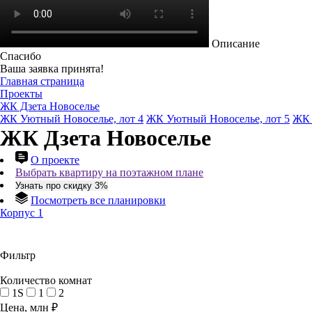
Описание
Спасибо
Ваша заявка принята!
Главная страница
Проекты
ЖК Дзета Новоселье
ЖК Уютный Новоселье, лот 4
ЖК Уютный Новоселье, лот 5
ЖК 
ЖК Дзета Новоселье
О проекте
Выбрать квартиру на поэтажном плане
Узнать про скидку 3%
Посмотреть все планировки
Корпус 1
Фильтр
Количество комнат
1S
1
2
Цена, млн ₽