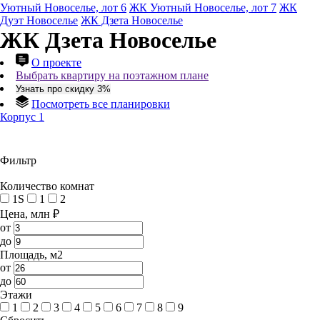
Уютный Новоселье, лот 6
ЖК Уютный Новоселье, лот 7
ЖК
Дуэт Новоселье
ЖК Дзета Новоселье
ЖК Дзета Новоселье
О проекте
Выбрать квартиру на поэтажном плане
Узнать про скидку 3%
Посмотреть все планировки
Корпус 1
Фильтр
Количество комнат
1S
1
2
Цена, млн ₽
от
до
Площадь, м2
от
до
Этажи
1
2
3
4
5
6
7
8
9