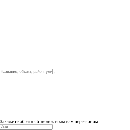
Фото о проекте
Видео о благоустройстве
Тендеры
Локация
О компании
Новости и акции
Контакты
Партнерам
Ипотека от 3.5%
Отделка
Шоу-рум на объекте
Санкт-Петербург
ХИТ ПРОДАЖ! 0% ПЕРВЫЙ ВЗНОС!
×
Закажите обратный звонок и мы вам перезвоним