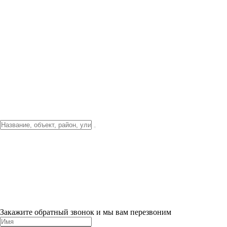
Фото о проекте
Видео о благоустройстве
Тендеры
Локация
О компании
Новости и акции
Контакты
Партнерам
Ипотека от 3.5%
Отделка
Шоу-рум на объекте
Санкт-Петербург
ХИТ ПРОДАЖ! 0% ПЕРВЫЙ ВЗНОС!
×
Закажите обратный звонок и мы вам перезвоним