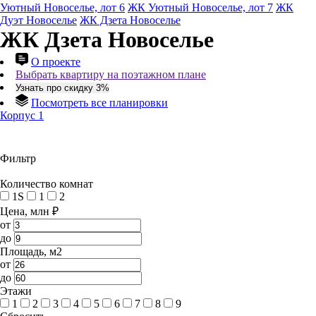
Уютный Новоселье, лот 6
ЖК Уютный Новоселье, лот 7
ЖК
Дуэт Новоселье
ЖК Дзета Новоселье
ЖК Дзета Новоселье
О проекте
Выбрать квартиру на поэтажном плане
Узнать про скидку 3%
Посмотреть все планировки
Корпус 1
Фильтр
Количество комнат
1S
1
2
Цена, млн ₽
от
до
Площадь, м2
от
до
Этажи
1
2
3
4
5
6
7
8
9