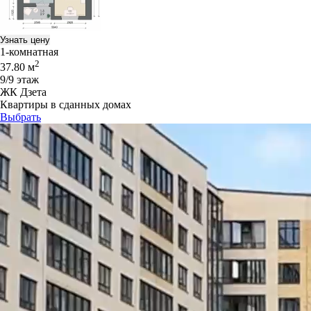
Узнать цену
1-комнатная
2
37.80 м
9/9 этаж
ЖК Дзета
Квартиры в сданных домах
Выбрать