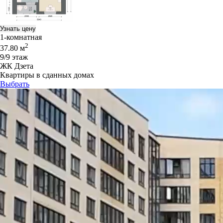
Узнать цену
1-комнатная
2
37.80 м
9/9 этаж
ЖК Дзета
Квартиры в сданных домах
Выбрать