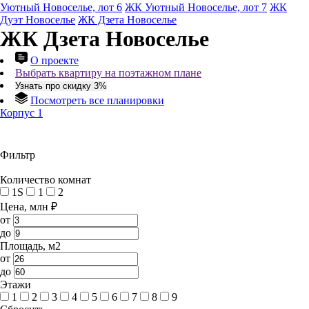
Уютный Новоселье, лот 6
ЖК Уютный Новоселье, лот 7
ЖК
Дуэт Новоселье
ЖК Дзета Новоселье
ЖК Дзета Новоселье
О проекте
Выбрать квартиру на поэтажном плане
Узнать про скидку 3%
Посмотреть все планировки
Корпус 1
Фильтр
Количество комнат
1S
1
2
Цена, млн ₽
от
до
Площадь, м2
от
до
Этажи
1
2
3
4
5
6
7
8
9