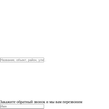
Фото о проекте
Видео о благоустройстве
Тендеры
Локация
О компании
Новости и акции
Контакты
Партнерам
Ипотека от 3.5%
Отделка
Шоу-рум на объекте
Санкт-Петербург
ХИТ ПРОДАЖ! 0% ПЕРВЫЙ ВЗНОС!
×
Закажите обратный звонок и мы вам перезвоним