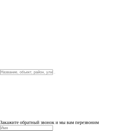
Фото о проекте
Видео о благоустройстве
Тендеры
Локация
О компании
Новости и акции
Контакты
Партнерам
Ипотека от 3.5%
Отделка
Шоу-рум на объекте
Санкт-Петербург
ХИТ ПРОДАЖ! 0% ПЕРВЫЙ ВЗНОС!
×
Закажите обратный звонок и мы вам перезвоним