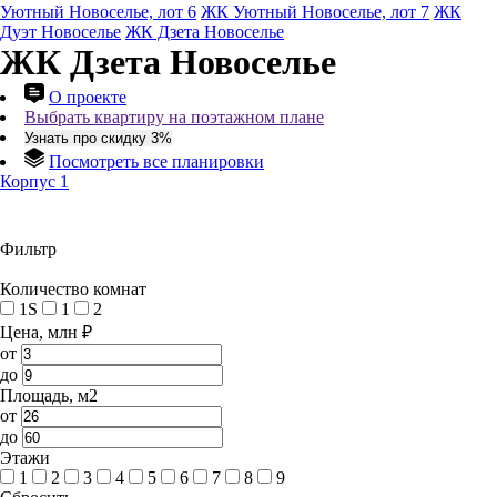
Уютный Новоселье, лот 6
ЖК Уютный Новоселье, лот 7
ЖК
Дуэт Новоселье
ЖК Дзета Новоселье
ЖК Дзета Новоселье
О проекте
Выбрать квартиру на поэтажном плане
Узнать про скидку 3%
Посмотреть все планировки
Корпус 1
Фильтр
Количество комнат
1S
1
2
Цена, млн ₽
от
до
Площадь, м2
от
до
Этажи
1
2
3
4
5
6
7
8
9