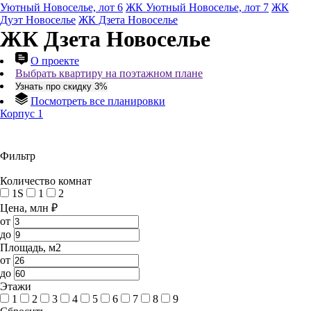
Уютный Новоселье, лот 6
ЖК Уютный Новоселье, лот 7
ЖК
Дуэт Новоселье
ЖК Дзета Новоселье
ЖК Дзета Новоселье
О проекте
Выбрать квартиру на поэтажном плане
Узнать про скидку 3%
Посмотреть все планировки
Корпус 1
Фильтр
Количество комнат
1S
1
2
Цена, млн ₽
от
до
Площадь, м2
от
до
Этажи
1
2
3
4
5
6
7
8
9