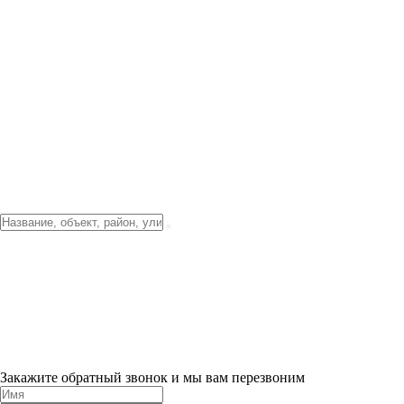
Фото о проекте
Видео о благоустройстве
Тендеры
Локация
О компании
Новости и акции
Контакты
Партнерам
Ипотека от 3.5%
Отделка
Шоу-рум на объекте
Санкт-Петербург
ХИТ ПРОДАЖ! 0% ПЕРВЫЙ ВЗНОС!
×
Закажите обратный звонок и мы вам перезвоним