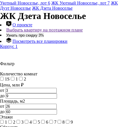
Уютный Новоселье, лот 6
ЖК Уютный Новоселье, лот 7
ЖК
Дуэт Новоселье
ЖК Дзета Новоселье
ЖК Дзета Новоселье
О проекте
Выбрать квартиру на поэтажном плане
Узнать про скидку 3%
Посмотреть все планировки
Корпус 1
Фильтр
Количество комнат
1S
1
2
Цена, млн ₽
от
до
Площадь, м2
от
до
Этажи
1
2
3
4
5
6
7
8
9