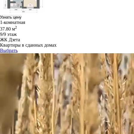
Узнать цену
1-комнатная
2
37.80 м
9/9 этаж
ЖК Дзета
Квартиры в сданных домах
Выбрать