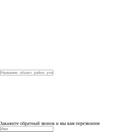
Фото о проекте
Видео о благоустройстве
Тендеры
Локация
О компании
Новости и акции
Контакты
Партнерам
Ипотека от 3.5%
Отделка
Шоу-рум на объекте
Санкт-Петербург
ХИТ ПРОДАЖ! 0% ПЕРВЫЙ ВЗНОС!
×
Закажите обратный звонок и мы вам перезвоним