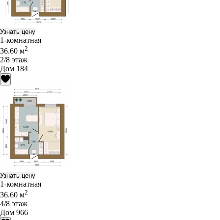
Узнать цену
1-комнатная
2
36.60 м
2/8 этаж
Дом 184
Узнать цену
1-комнатная
2
36.60 м
4/8 этаж
Дом 966