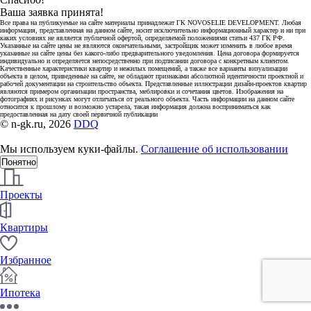
Ваша заявка принята!
Все права на публикуемые на сайте материалы принадлежат ГК NOVOSELIE DEVELOPMENT. Любая
информация, представленная на данном сайте, носит исключительно информационный характер и ни при
каких условиях не является публичной офертой, определяемой положениями статьи 437 ГК РФ.
Указанные на сайте цены не являются окончательными, застройщик может изменить в любое время
указанные на сайте цены без какого-либо предварительного уведомления. Цена договора формируется
индивидуально и определяется непосредственно при подписании договора с конкретным клиентом.
Качественные характеристики квартир и нежилых помещений, а также все варианты визуализации
объекта в целом, приведенные на сайте, не обладают признаками абсолютной идентичности проектной и
рабочей документации на строительство объекта. Представленные иллюстрации дизайн-проектов квартир
являются примером организации пространства, меблировки и сочетания цветов. Изображения на
фотографиях и рисунках могут отличаться от реального объекта. Часть информации на данном сайте
относится к прошлому и возможно устарела, такая информация должна восприниматься как
предоставленная на дату своей первичной публикации
© n-gk.ru, 2026
DDQ
Мы используем куки-файлы.
Соглашение об использовании
Понятно
Проекты
Квартиры
Избранное
Ипотека