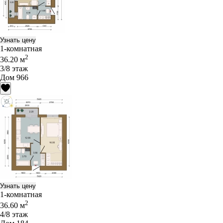
Узнать цену
1-комнатная
2
36.20 м
3/8 этаж
Дом 966
Узнать цену
1-комнатная
2
36.60 м
4/8 этаж