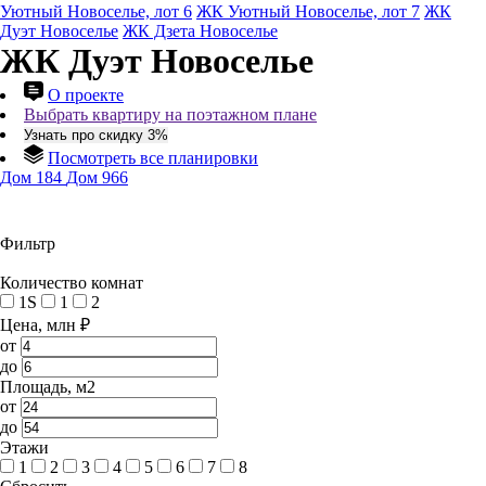
Уютный Новоселье, лот 6
ЖК Уютный Новоселье, лот 7
ЖК
Дуэт Новоселье
ЖК Дзета Новоселье
ЖК Дуэт Новоселье
О проекте
Выбрать квартиру на поэтажном плане
Узнать про скидку 3%
Посмотреть все планировки
Дом 184
Дом 966
Фильтр
Количество комнат
1S
1
2
Цена, млн ₽
от
до
Площадь, м2
от
до
Этажи
1
2
3
4
5
6
7
8