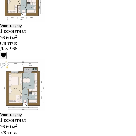
Узнать цену
1-комнатная
2
36.60 м
6/8 этаж
Дом 966
Узнать цену
1-комнатная
2
36.60 м
7/8 этаж