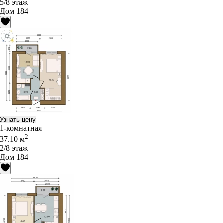
5/8 этаж
Дом 184
Узнать цену
1-комнатная
2
37.10 м
2/8 этаж
Дом 184