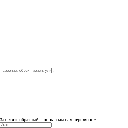
Фото о проекте
Видео о благоустройстве
Тендеры
Локация
О компании
Новости и акции
Контакты
Партнерам
Ипотека от 3.5%
Отделка
Шоу-рум на объекте
Санкт-Петербург
ХИТ ПРОДАЖ! 0% ПЕРВЫЙ ВЗНОС!
×
Закажите обратный звонок и мы вам перезвоним