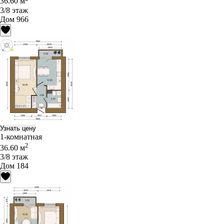
36.60 м
3/8 этаж
Дом 966
Узнать цену
1-комнатная
2
36.60 м
3/8 этаж
Дом 184