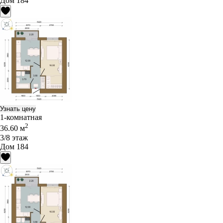
Дом 184
Узнать цену
1-комнатная
2
36.60 м
3/8 этаж
Дом 184