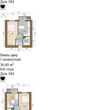
Дом 184
Узнать цену
1-комнатная
2
36.60 м
6/8 этаж
Дом 184