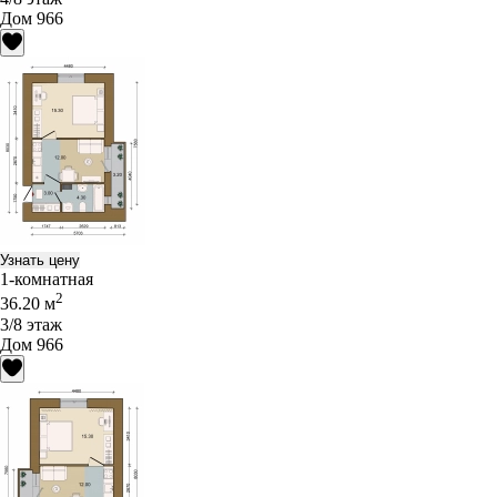
Дом 966
Узнать цену
1-комнатная
2
36.20 м
3/8 этаж
Дом 966