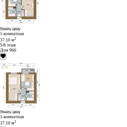
Узнать цену
1-комнатная
2
37.10 м
5/8 этаж
Дом 966
Узнать цену
1-комнатная
2
37.10 м