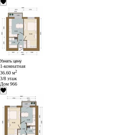
Узнать цену
1-комнатная
2
36.60 м
3/8 этаж
Дом 966