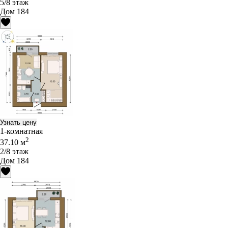
5/8 этаж
Дом 184
Узнать цену
1-комнатная
2
37.10 м
2/8 этаж
Дом 184