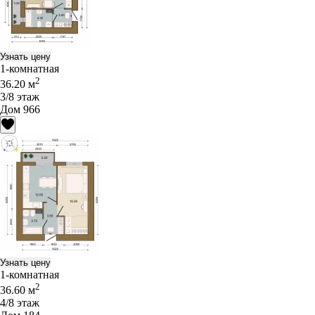
Узнать цену
1-комнатная
2
36.20 м
3/8 этаж
Дом 966
Узнать цену
1-комнатная
2
36.60 м
4/8 этаж