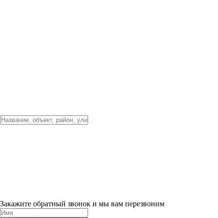
Фото о проекте
Видео о благоустройстве
Тендеры
Локация
О компании
Новости и акции
Контакты
Партнерам
Ипотека от 3.5%
Отделка
Шоу-рум на объекте
Санкт-Петербург
ХИТ ПРОДАЖ! 0% ПЕРВЫЙ ВЗНОС!
×
Закажите обратный звонок и мы вам перезвоним