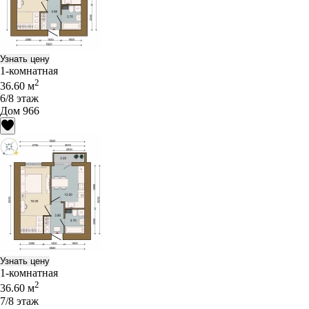
Узнать цену
1-комнатная
2
36.60 м
6/8 этаж
Дом 966
Узнать цену
1-комнатная
2
36.60 м
7/8 этаж