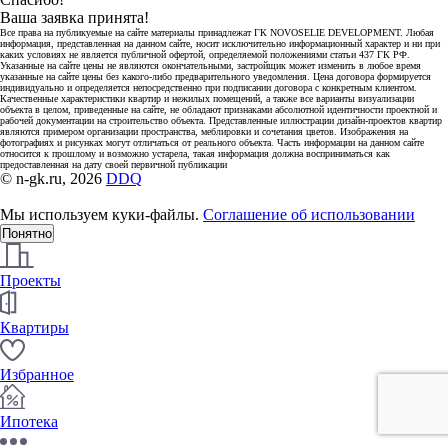
Ваша заявка принята!
Все права на публикуемые на сайте материалы принадлежат ГК NOVOSELIE DEVELOPMENT. Любая
информация, представленная на данном сайте, носит исключительно информационный характер и ни при
каких условиях не является публичной офертой, определяемой положениями статьи 437 ГК РФ.
Указанные на сайте цены не являются окончательными, застройщик может изменить в любое время
указанные на сайте цены без какого-либо предварительного уведомления. Цена договора формируется
индивидуально и определяется непосредственно при подписании договора с конкретным клиентом.
Качественные характеристики квартир и нежилых помещений, а также все варианты визуализации
объекта в целом, приведенные на сайте, не обладают признаками абсолютной идентичности проектной и
рабочей документации на строительство объекта. Представленные иллюстрации дизайн-проектов квартир
являются примером организации пространства, меблировки и сочетания цветов. Изображения на
фотографиях и рисунках могут отличаться от реального объекта. Часть информации на данном сайте
относится к прошлому и возможно устарела, такая информация должна восприниматься как
предоставленная на дату своей первичной публикации
© n-gk.ru, 2026
DDQ
Мы используем куки-файлы.
Соглашение об использовании
Понятно
Проекты
Квартиры
Избранное
Ипотека