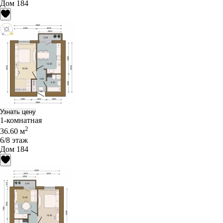
Дом 184
Узнать цену
1-комнатная
2
36.60 м
6/8 этаж
Дом 184