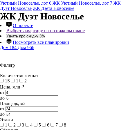
Уютный Новоселье, лот 6
ЖК Уютный Новоселье, лот 7
ЖК
Дуэт Новоселье
ЖК Дзета Новоселье
ЖК Дуэт Новоселье
О проекте
Выбрать квартиру на поэтажном плане
Узнать про скидку 3%
Посмотреть все планировки
Дом 184
Дом 966
Фильтр
Количество комнат
1S
1
2
Цена, млн ₽
от
до
Площадь, м2
от
до
Этажи
1
2
3
4
5
6
7
8