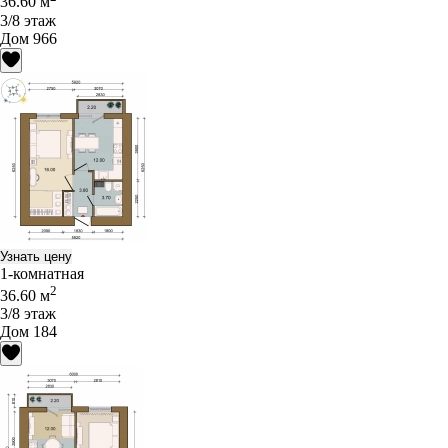
36.60 м
3/8 этаж
Дом 966
Узнать цену
1-комнатная
2
36.60 м
3/8 этаж
Дом 184