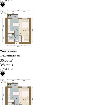
Дом 184
Узнать цену
1-комнатная
2
36.60 м
3/8 этаж
Дом 184