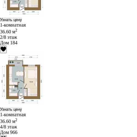
Узнать цену
1-комнатная
2
36.60 м
2/8 этаж
Дом 184
Узнать цену
1-комнатная
2
36.60 м
4/8 этаж
Дом 966