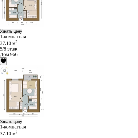
Узнать цену
1-комнатная
2
37.10 м
5/8 этаж
Дом 966
Узнать цену
1-комнатная
2
37.10 м