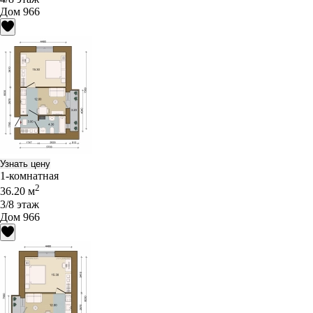
Дом 966
Узнать цену
1-комнатная
2
36.20 м
3/8 этаж
Дом 966