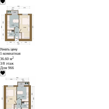
Узнать цену
1-комнатная
2
36.60 м
3/8 этаж
Дом 966