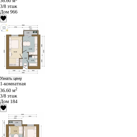
36.60 м
3/8 этаж
Дом 966
Узнать цену
1-комнатная
2
36.60 м
3/8 этаж
Дом 184