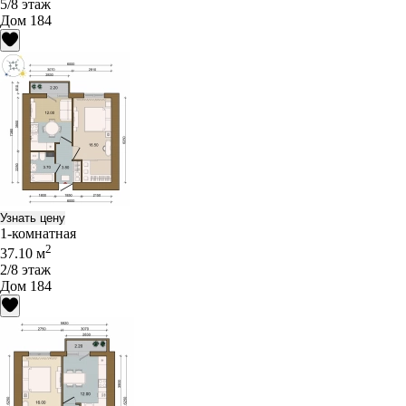
5/8 этаж
Дом 184
Узнать цену
1-комнатная
2
37.10 м
2/8 этаж
Дом 184