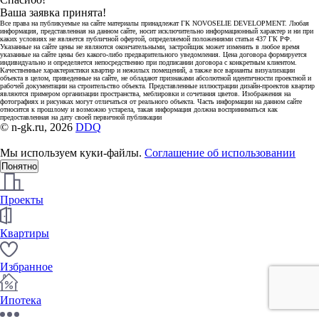
Ваша заявка принята!
Все права на публикуемые на сайте материалы принадлежат ГК NOVOSELIE DEVELOPMENT. Любая
информация, представленная на данном сайте, носит исключительно информационный характер и ни при
каких условиях не является публичной офертой, определяемой положениями статьи 437 ГК РФ.
Указанные на сайте цены не являются окончательными, застройщик может изменить в любое время
указанные на сайте цены без какого-либо предварительного уведомления. Цена договора формируется
индивидуально и определяется непосредственно при подписании договора с конкретным клиентом.
Качественные характеристики квартир и нежилых помещений, а также все варианты визуализации
объекта в целом, приведенные на сайте, не обладают признаками абсолютной идентичности проектной и
рабочей документации на строительство объекта. Представленные иллюстрации дизайн-проектов квартир
являются примером организации пространства, меблировки и сочетания цветов. Изображения на
фотографиях и рисунках могут отличаться от реального объекта. Часть информации на данном сайте
относится к прошлому и возможно устарела, такая информация должна восприниматься как
предоставленная на дату своей первичной публикации
© n-gk.ru, 2026
DDQ
Мы используем куки-файлы.
Соглашение об использовании
Понятно
Проекты
Квартиры
Избранное
Ипотека