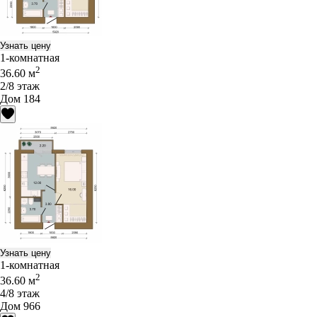
Узнать цену
1-комнатная
2
36.60 м
2/8 этаж
Дом 184
Узнать цену
1-комнатная
2
36.60 м
4/8 этаж
Дом 966