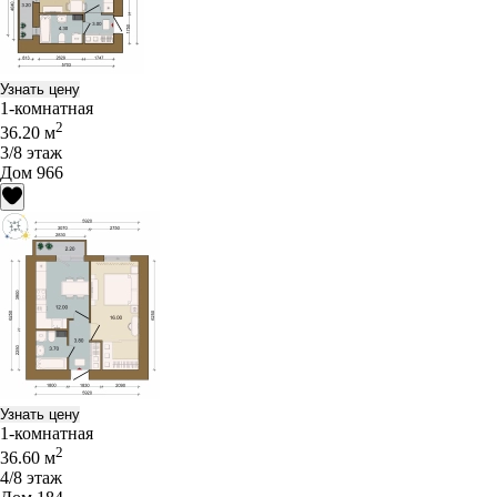
Узнать цену
1-комнатная
2
36.20 м
3/8 этаж
Дом 966
Узнать цену
1-комнатная
2
36.60 м
4/8 этаж