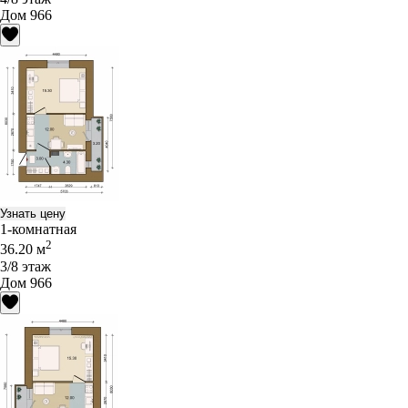
Дом 966
Узнать цену
1-комнатная
2
36.20 м
3/8 этаж
Дом 966