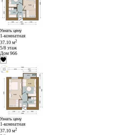
Узнать цену
1-комнатная
2
37.10 м
5/8 этаж
Дом 966
Узнать цену
1-комнатная
2
37.10 м