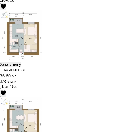
Дом 184
Узнать цену
1-комнатная
2
36.60 м
3/8 этаж
Дом 184