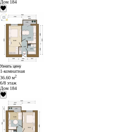
Дом 184
Узнать цену
1-комнатная
2
36.60 м
6/8 этаж
Дом 184