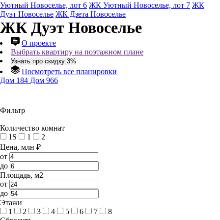
Уютный Новоселье, лот 6
ЖК Уютный Новоселье, лот 7
ЖК
Дуэт Новоселье
ЖК Дзета Новоселье
ЖК Дуэт Новоселье
О проекте
Выбрать квартиру на поэтажном плане
Узнать про скидку 3%
Посмотреть все планировки
Дом 184
Дом 966
Фильтр
Количество комнат
1S
1
2
Цена, млн ₽
от
до
Площадь, м2
от
до
Этажи
1
2
3
4
5
6
7
8