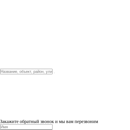
Фото о проекте
Видео о благоустройстве
Тендеры
Локация
О компании
Новости и акции
Контакты
Партнерам
Ипотека от 3.5%
Отделка
Шоу-рум на объекте
Санкт-Петербург
ХИТ ПРОДАЖ! 0% ПЕРВЫЙ ВЗНОС!
×
Закажите обратный звонок и мы вам перезвоним