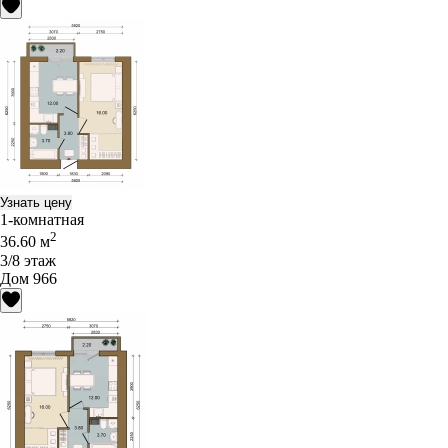
Узнать цену
1-комнатная
2
36.60 м
3/8 этаж
Дом 966