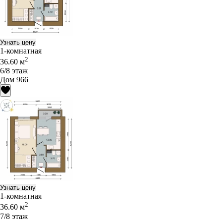
Узнать цену
1-комнатная
2
36.60 м
6/8 этаж
Дом 966
Узнать цену
1-комнатная
2
36.60 м
7/8 этаж