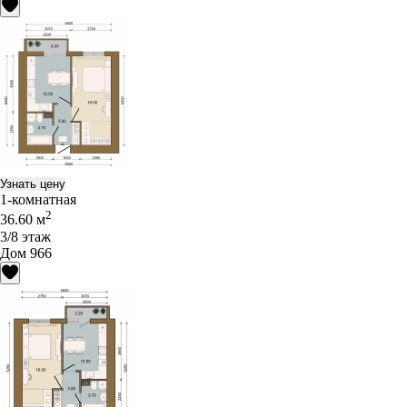
Узнать цену
1-комнатная
2
36.60 м
3/8 этаж
Дом 966