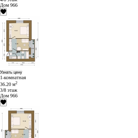
Дом 966
Узнать цену
1-комнатная
2
36.20 м
3/8 этаж
Дом 966