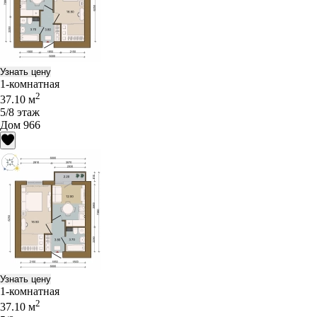
Узнать цену
1-комнатная
2
37.10 м
5/8 этаж
Дом 966
Узнать цену
1-комнатная
2
37.10 м