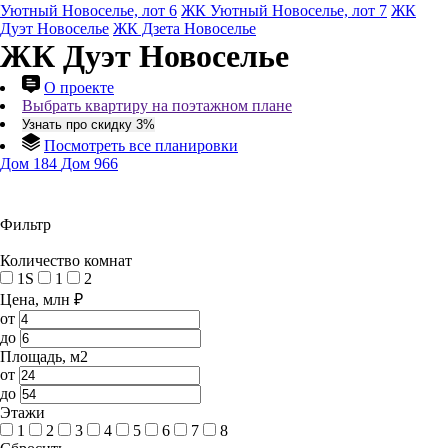
Уютный Новоселье, лот 6
ЖК Уютный Новоселье, лот 7
ЖК
Дуэт Новоселье
ЖК Дзета Новоселье
ЖК Дуэт Новоселье
О проекте
Выбрать квартиру на поэтажном плане
Узнать про скидку 3%
Посмотреть все планировки
Дом 184
Дом 966
Фильтр
Количество комнат
1S
1
2
Цена, млн ₽
от
до
Площадь, м2
от
до
Этажи
1
2
3
4
5
6
7
8