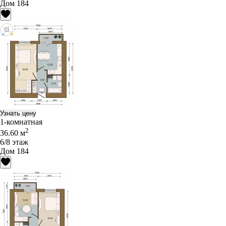
Дом 184
Узнать цену
1-комнатная
2
36.60 м
6/8 этаж
Дом 184