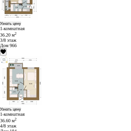
Узнать цену
1-комнатная
2
36.20 м
3/8 этаж
Дом 966
Узнать цену
1-комнатная
2
36.60 м
4/8 этаж