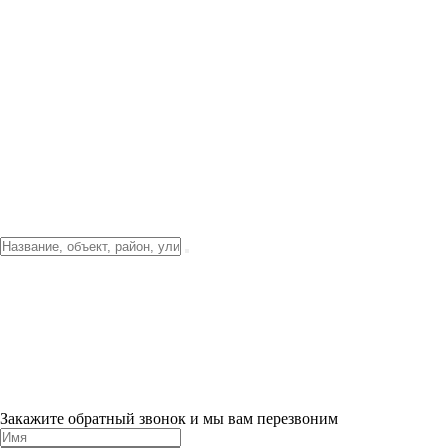
Фото о проекте
Видео о благоустройстве
Тендеры
Локация
О компании
Новости и акции
Контакты
Партнерам
Ипотека от 3.5%
Отделка
Шоу-рум на объекте
Санкт-Петербург
ХИТ ПРОДАЖ! 0% ПЕРВЫЙ ВЗНОС!
×
Закажите обратный звонок и мы вам перезвоним