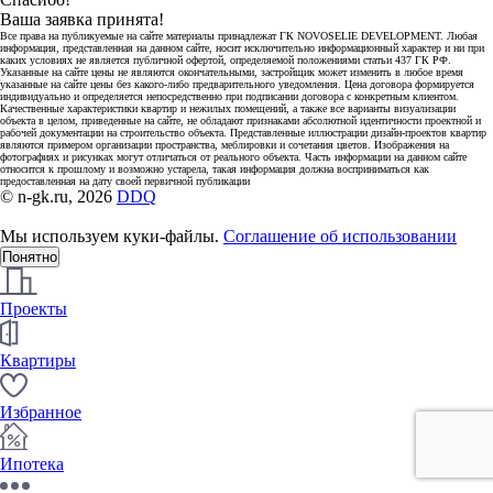
Ваша заявка принята!
Все права на публикуемые на сайте материалы принадлежат ГК NOVOSELIE DEVELOPMENT. Любая
информация, представленная на данном сайте, носит исключительно информационный характер и ни при
каких условиях не является публичной офертой, определяемой положениями статьи 437 ГК РФ.
Указанные на сайте цены не являются окончательными, застройщик может изменить в любое время
указанные на сайте цены без какого-либо предварительного уведомления. Цена договора формируется
индивидуально и определяется непосредственно при подписании договора с конкретным клиентом.
Качественные характеристики квартир и нежилых помещений, а также все варианты визуализации
объекта в целом, приведенные на сайте, не обладают признаками абсолютной идентичности проектной и
рабочей документации на строительство объекта. Представленные иллюстрации дизайн-проектов квартир
являются примером организации пространства, меблировки и сочетания цветов. Изображения на
фотографиях и рисунках могут отличаться от реального объекта. Часть информации на данном сайте
относится к прошлому и возможно устарела, такая информация должна восприниматься как
предоставленная на дату своей первичной публикации
© n-gk.ru, 2026
DDQ
Мы используем куки-файлы.
Соглашение об использовании
Понятно
Проекты
Квартиры
Избранное
Ипотека