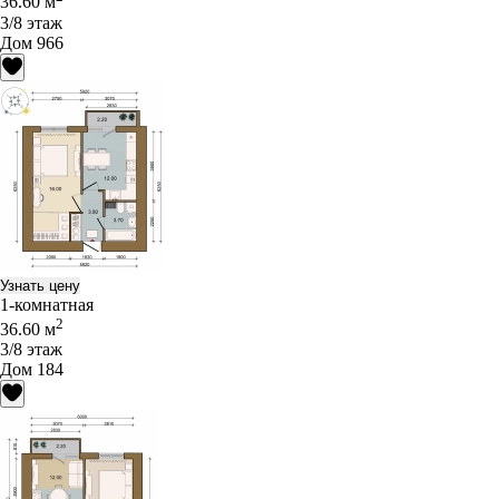
36.60 м
3/8 этаж
Дом 966
Узнать цену
1-комнатная
2
36.60 м
3/8 этаж
Дом 184