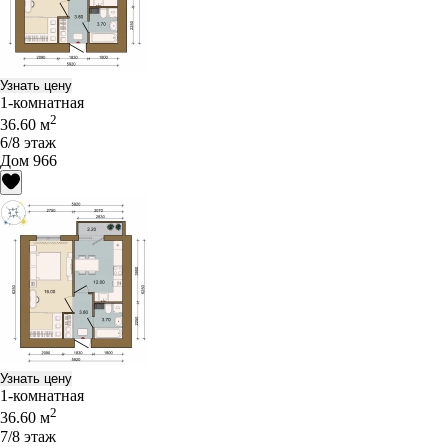
Узнать цену
1-комнатная
2
36.60 м
6/8 этаж
Дом 966
Узнать цену
1-комнатная
2
36.60 м
7/8 этаж