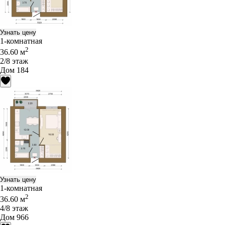
Узнать цену
1-комнатная
2
36.60 м
2/8 этаж
Дом 184
Узнать цену
1-комнатная
2
36.60 м
4/8 этаж
Дом 966