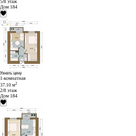
5/8 этаж
Дом 184
Узнать цену
1-комнатная
2
37.10 м
2/8 этаж
Дом 184