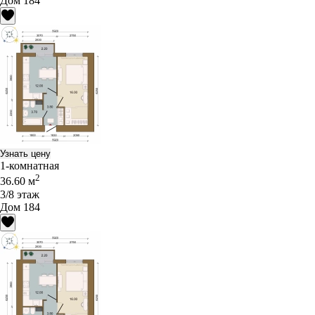
Дом 184
Узнать цену
1-комнатная
2
36.60 м
3/8 этаж
Дом 184