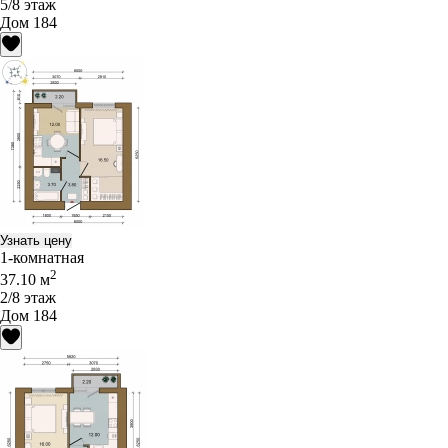
5/8 этаж
Дом 184
Узнать цену
1-комнатная
2
37.10 м
2/8 этаж
Дом 184