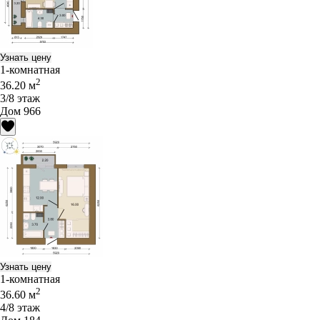
Узнать цену
1-комнатная
2
36.20 м
3/8 этаж
Дом 966
Узнать цену
1-комнатная
2
36.60 м
4/8 этаж