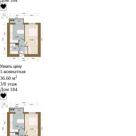
Дом 184
Узнать цену
1-комнатная
2
36.60 м
3/8 этаж
Дом 184