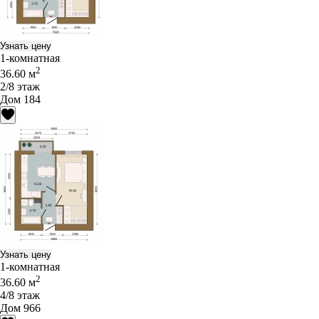
Узнать цену
1-комнатная
2
36.60 м
2/8 этаж
Дом 184
Узнать цену
1-комнатная
2
36.60 м
4/8 этаж
Дом 966