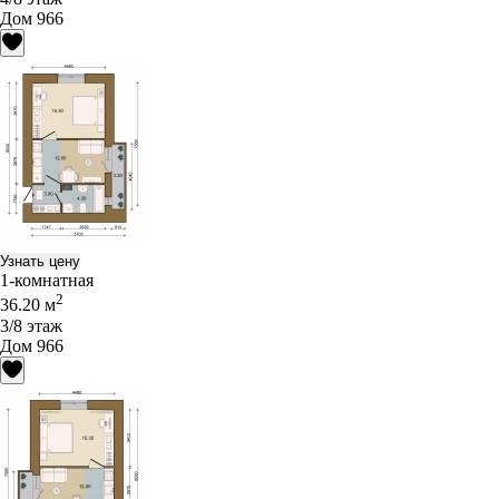
Дом 966
Узнать цену
1-комнатная
2
36.20 м
3/8 этаж
Дом 966