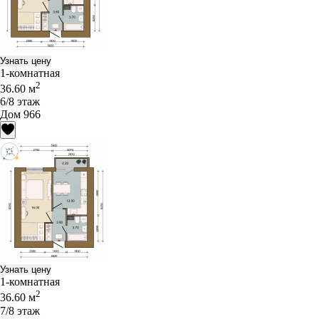
Узнать цену
1-комнатная
2
36.60 м
6/8 этаж
Дом 966
Узнать цену
1-комнатная
2
36.60 м
7/8 этаж