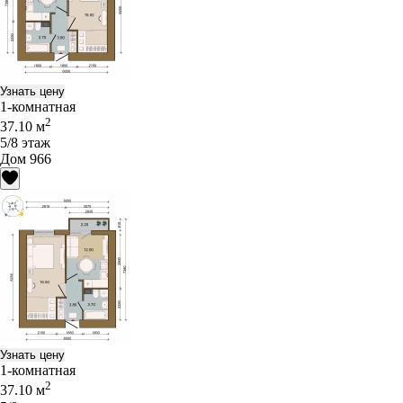
Узнать цену
1-комнатная
2
37.10 м
5/8 этаж
Дом 966
Узнать цену
1-комнатная
2
37.10 м