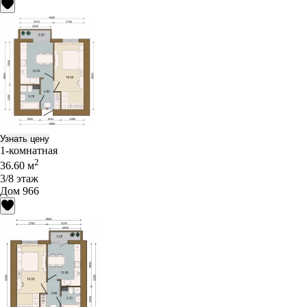
Узнать цену
1-комнатная
2
36.60 м
3/8 этаж
Дом 966