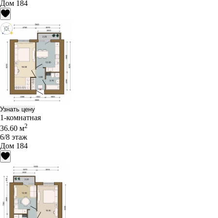
Дом 184
Узнать цену
1-комнатная
2
36.60 м
6/8 этаж
Дом 184