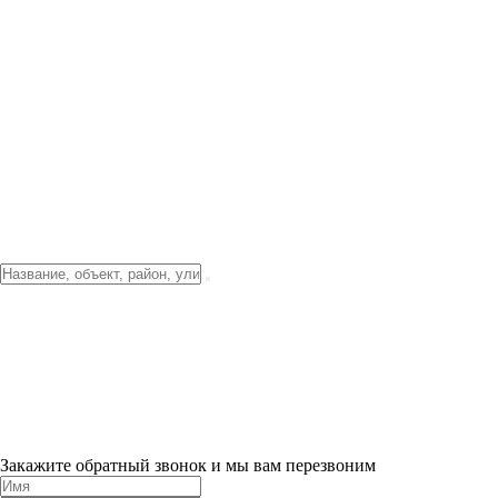
Фото о проекте
Видео о благоустройстве
Тендеры
Локация
О компании
Новости и акции
Контакты
Партнерам
Ипотека от 3.5%
Отделка
Шоу-рум на объекте
Санкт-Петербург
ХИТ ПРОДАЖ! 0% ПЕРВЫЙ ВЗНОС!
×
Закажите обратный звонок и мы вам перезвоним