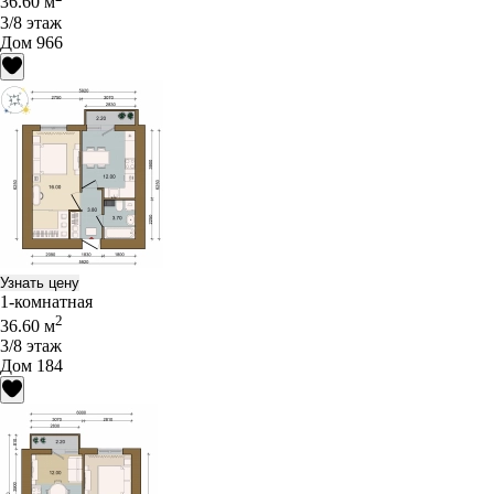
36.60 м
3/8 этаж
Дом 966
Узнать цену
1-комнатная
2
36.60 м
3/8 этаж
Дом 184