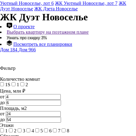
Уютный Новоселье, лот 6
ЖК Уютный Новоселье, лот 7
ЖК
Дуэт Новоселье
ЖК Дзета Новоселье
ЖК Дуэт Новоселье
О проекте
Выбрать квартиру на поэтажном плане
Узнать про скидку 3%
Посмотреть все планировки
Дом 184
Дом 966
Фильтр
Количество комнат
1S
1
2
Цена, млн ₽
от
до
Площадь, м2
от
до
Этажи
1
2
3
4
5
6
7
8