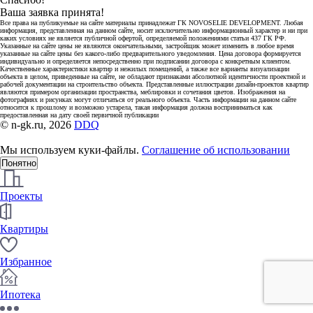
Ваша заявка принята!
Все права на публикуемые на сайте материалы принадлежат ГК NOVOSELIE DEVELOPMENT. Любая
информация, представленная на данном сайте, носит исключительно информационный характер и ни при
каких условиях не является публичной офертой, определяемой положениями статьи 437 ГК РФ.
Указанные на сайте цены не являются окончательными, застройщик может изменить в любое время
указанные на сайте цены без какого-либо предварительного уведомления. Цена договора формируется
индивидуально и определяется непосредственно при подписании договора с конкретным клиентом.
Качественные характеристики квартир и нежилых помещений, а также все варианты визуализации
объекта в целом, приведенные на сайте, не обладают признаками абсолютной идентичности проектной и
рабочей документации на строительство объекта. Представленные иллюстрации дизайн-проектов квартир
являются примером организации пространства, меблировки и сочетания цветов. Изображения на
фотографиях и рисунках могут отличаться от реального объекта. Часть информации на данном сайте
относится к прошлому и возможно устарела, такая информация должна восприниматься как
предоставленная на дату своей первичной публикации
© n-gk.ru, 2026
DDQ
Мы используем куки-файлы.
Соглашение об использовании
Понятно
Проекты
Квартиры
Избранное
Ипотека