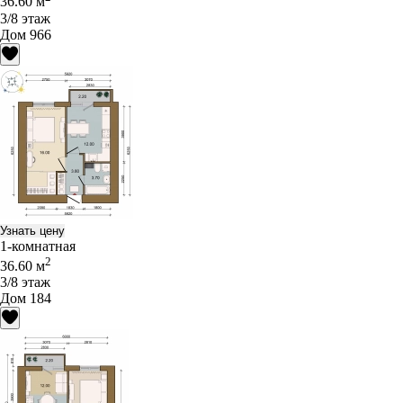
36.60 м
3/8 этаж
Дом 966
Узнать цену
1-комнатная
2
36.60 м
3/8 этаж
Дом 184