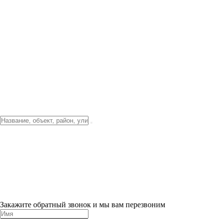
Фото о проекте
Видео о благоустройстве
Тендеры
Локация
О компании
Новости и акции
Контакты
Партнерам
Ипотека от 3.5%
Отделка
Шоу-рум на объекте
Санкт-Петербург
ХИТ ПРОДАЖ! 0% ПЕРВЫЙ ВЗНОС!
×
Закажите обратный звонок и мы вам перезвоним