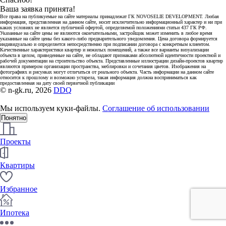
Ваша заявка принята!
Все права на публикуемые на сайте материалы принадлежат ГК NOVOSELIE DEVELOPMENT. Любая
информация, представленная на данном сайте, носит исключительно информационный характер и ни при
каких условиях не является публичной офертой, определяемой положениями статьи 437 ГК РФ.
Указанные на сайте цены не являются окончательными, застройщик может изменить в любое время
указанные на сайте цены без какого-либо предварительного уведомления. Цена договора формируется
индивидуально и определяется непосредственно при подписании договора с конкретным клиентом.
Качественные характеристики квартир и нежилых помещений, а также все варианты визуализации
объекта в целом, приведенные на сайте, не обладают признаками абсолютной идентичности проектной и
рабочей документации на строительство объекта. Представленные иллюстрации дизайн-проектов квартир
являются примером организации пространства, меблировки и сочетания цветов. Изображения на
фотографиях и рисунках могут отличаться от реального объекта. Часть информации на данном сайте
относится к прошлому и возможно устарела, такая информация должна восприниматься как
предоставленная на дату своей первичной публикации
© n-gk.ru, 2026
DDQ
Мы используем куки-файлы.
Соглашение об использовании
Понятно
Проекты
Квартиры
Избранное
Ипотека