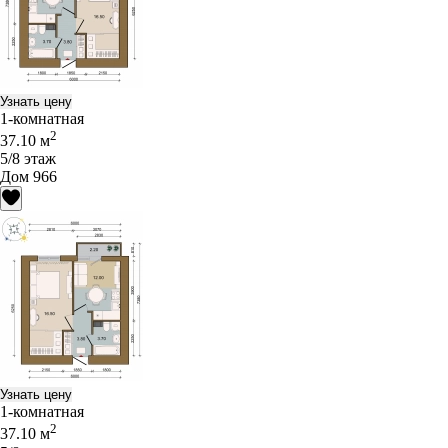
Узнать цену
1-комнатная
2
37.10 м
5/8 этаж
Дом 966
Узнать цену
1-комнатная
2
37.10 м