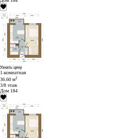
Дом 184
Узнать цену
1-комнатная
2
36.60 м
3/8 этаж
Дом 184