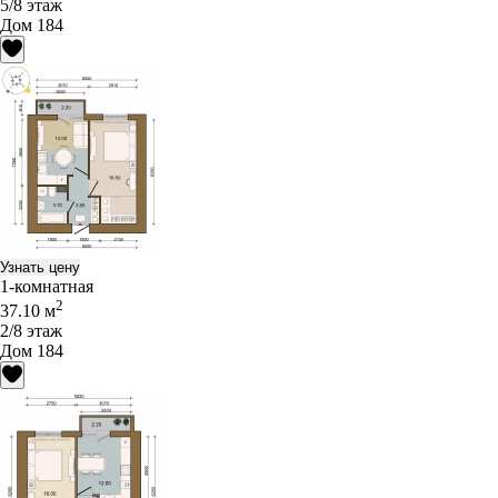
5/8 этаж
Дом 184
Узнать цену
1-комнатная
2
37.10 м
2/8 этаж
Дом 184