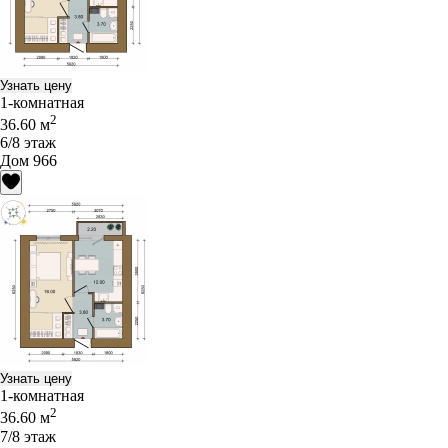
Узнать цену
1-комнатная
2
36.60 м
6/8 этаж
Дом 966
Узнать цену
1-комнатная
2
36.60 м
7/8 этаж