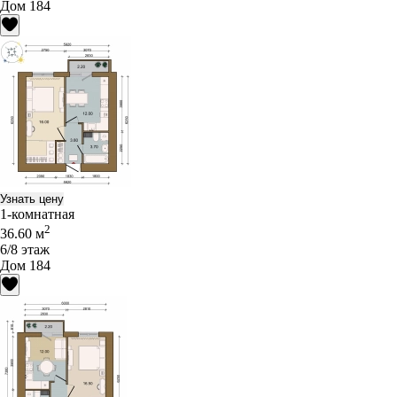
Дом 184
Узнать цену
1-комнатная
2
36.60 м
6/8 этаж
Дом 184