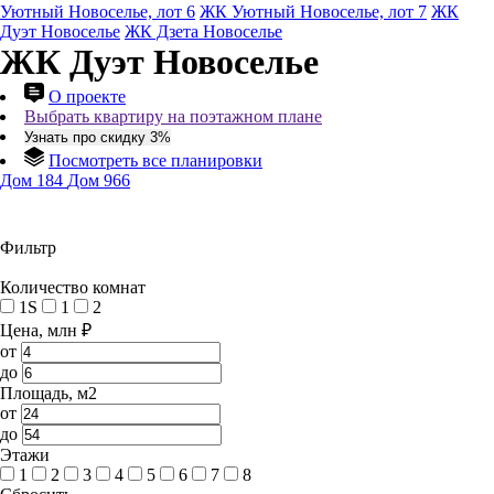
Уютный Новоселье, лот 6
ЖК Уютный Новоселье, лот 7
ЖК
Дуэт Новоселье
ЖК Дзета Новоселье
ЖК Дуэт Новоселье
О проекте
Выбрать квартиру на поэтажном плане
Узнать про скидку 3%
Посмотреть все планировки
Дом 184
Дом 966
Фильтр
Количество комнат
1S
1
2
Цена, млн ₽
от
до
Площадь, м2
от
до
Этажи
1
2
3
4
5
6
7
8