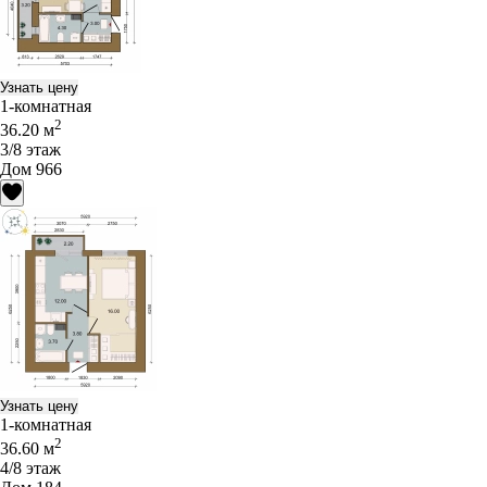
Узнать цену
1-комнатная
2
36.20 м
3/8 этаж
Дом 966
Узнать цену
1-комнатная
2
36.60 м
4/8 этаж