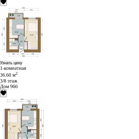
Узнать цену
1-комнатная
2
36.60 м
3/8 этаж
Дом 966