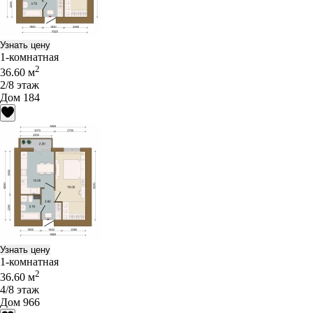
Узнать цену
1-комнатная
2
36.60 м
2/8 этаж
Дом 184
Узнать цену
1-комнатная
2
36.60 м
4/8 этаж
Дом 966