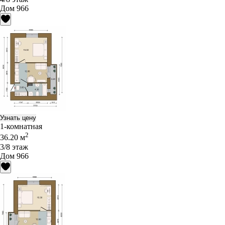
Дом 966
Узнать цену
1-комнатная
2
36.20 м
3/8 этаж
Дом 966