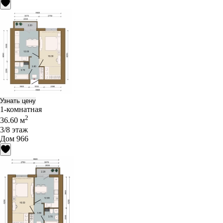
Узнать цену
1-комнатная
2
36.60 м
3/8 этаж
Дом 966