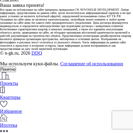
Ваша заявка принята!
Все права на публикуемые на сайте материалы принадлежат ГК NOVOSELIE DEVELOPMENT. Любая
информация, представленная на данном сайте, носит исключительно информационный характер и ни при
каких условиях не является публичной офертой, определяемой положениями статьи 437 ГК РФ.
Указанные на сайте цены не являются окончательными, застройщик может изменить в любое время
указанные на сайте цены без какого-либо предварительного уведомления. Цена договора формируется
индивидуально и определяется непосредственно при подписании договора с конкретным клиентом.
Качественные характеристики квартир и нежилых помещений, а также все варианты визуализации
объекта в целом, приведенные на сайте, не обладают признаками абсолютной идентичности проектной и
рабочей документации на строительство объекта. Представленные иллюстрации дизайн-проектов квартир
являются примером организации пространства, меблировки и сочетания цветов. Изображения на
фотографиях и рисунках могут отличаться от реального объекта. Часть информации на данном сайте
относится к прошлому и возможно устарела, такая информация должна восприниматься как
предоставленная на дату своей первичной публикации
© n-gk.ru, 2026
DDQ
Мы используем куки-файлы.
Соглашение об использовании
Понятно
Проекты
Квартиры
Избранное
Ипотека