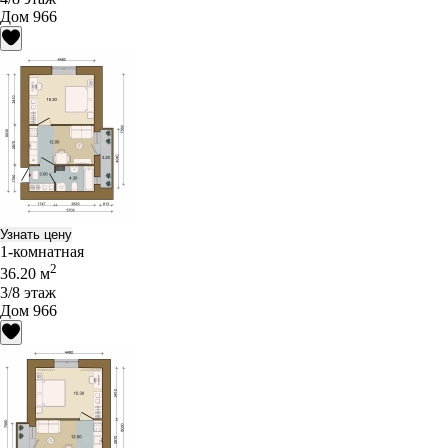
Дом 966
Узнать цену
1-комнатная
2
36.20 м
3/8 этаж
Дом 966