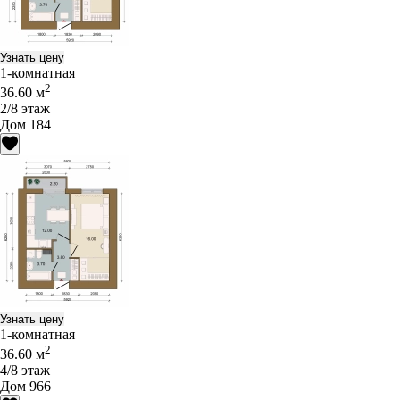
Узнать цену
1-комнатная
2
36.60 м
2/8 этаж
Дом 184
Узнать цену
1-комнатная
2
36.60 м
4/8 этаж
Дом 966