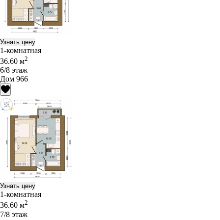
Узнать цену
1-комнатная
2
36.60 м
6/8 этаж
Дом 966
Узнать цену
1-комнатная
2
36.60 м
7/8 этаж