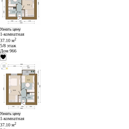
Узнать цену
1-комнатная
2
37.10 м
5/8 этаж
Дом 966
Узнать цену
1-комнатная
2
37.10 м