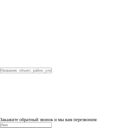
Фото о проекте
Видео о благоустройстве
Тендеры
Локация
О компании
Новости и акции
Контакты
Партнерам
Ипотека от 3.5%
Отделка
Шоу-рум на объекте
Санкт-Петербург
ХИТ ПРОДАЖ! 0% ПЕРВЫЙ ВЗНОС!
×
Закажите обратный звонок и мы вам перезвоним