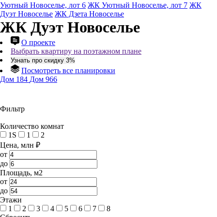
Уютный Новоселье, лот 6
ЖК Уютный Новоселье, лот 7
ЖК
Дуэт Новоселье
ЖК Дзета Новоселье
ЖК Дуэт Новоселье
О проекте
Выбрать квартиру на поэтажном плане
Узнать про скидку 3%
Посмотреть все планировки
Дом 184
Дом 966
Фильтр
Количество комнат
1S
1
2
Цена, млн ₽
от
до
Площадь, м2
от
до
Этажи
1
2
3
4
5
6
7
8