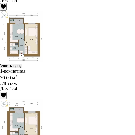
Дом 184
Узнать цену
1-комнатная
2
36.60 м
3/8 этаж
Дом 184