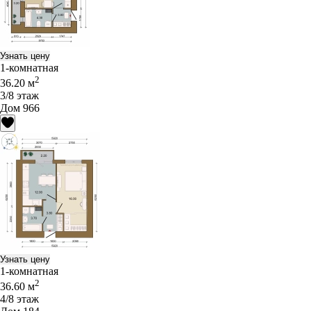
Узнать цену
1-комнатная
2
36.20 м
3/8 этаж
Дом 966
Узнать цену
1-комнатная
2
36.60 м
4/8 этаж