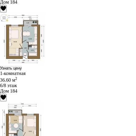
Дом 184
Узнать цену
1-комнатная
2
36.60 м
6/8 этаж
Дом 184