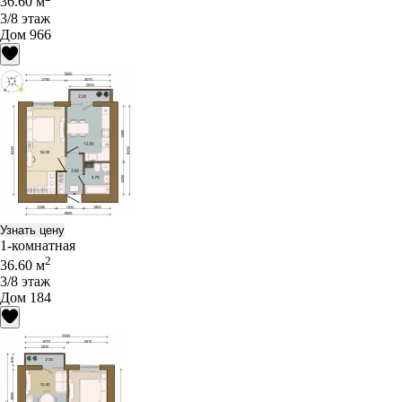
36.60 м
3/8 этаж
Дом 966
Узнать цену
1-комнатная
2
36.60 м
3/8 этаж
Дом 184