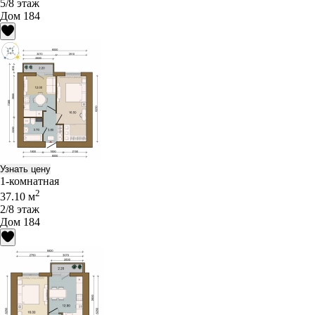
5/8 этаж
Дом 184
Узнать цену
1-комнатная
2
37.10 м
2/8 этаж
Дом 184