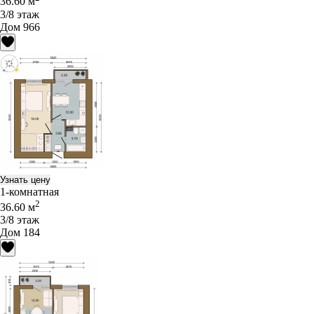
36.60 м
3/8 этаж
Дом 966
Узнать цену
1-комнатная
2
36.60 м
3/8 этаж
Дом 184