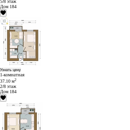
5/8 этаж
Дом 184
Узнать цену
1-комнатная
2
37.10 м
2/8 этаж
Дом 184