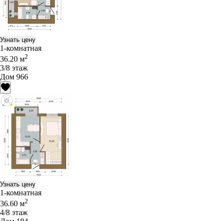
Узнать цену
1-комнатная
2
36.20 м
3/8 этаж
Дом 966
Узнать цену
1-комнатная
2
36.60 м
4/8 этаж