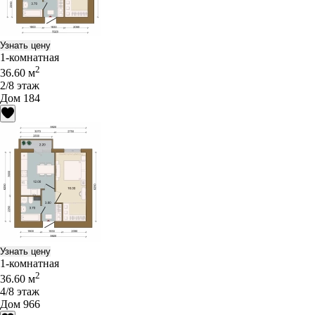
Узнать цену
1-комнатная
2
36.60 м
2/8 этаж
Дом 184
Узнать цену
1-комнатная
2
36.60 м
4/8 этаж
Дом 966