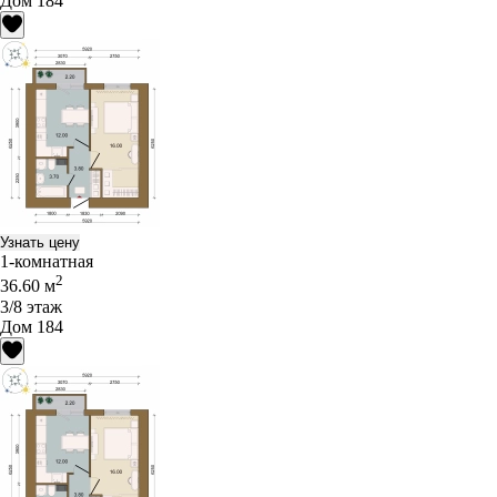
Дом 184
Узнать цену
1-комнатная
2
36.60 м
3/8 этаж
Дом 184