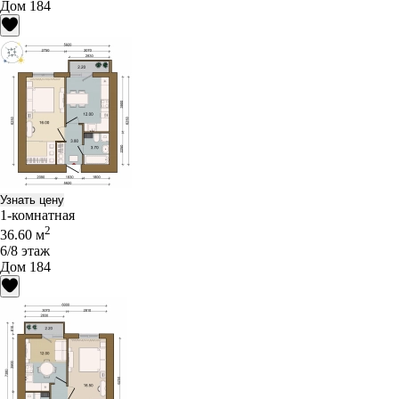
Дом 184
Узнать цену
1-комнатная
2
36.60 м
6/8 этаж
Дом 184