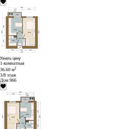
Узнать цену
1-комнатная
2
36.60 м
3/8 этаж
Дом 966