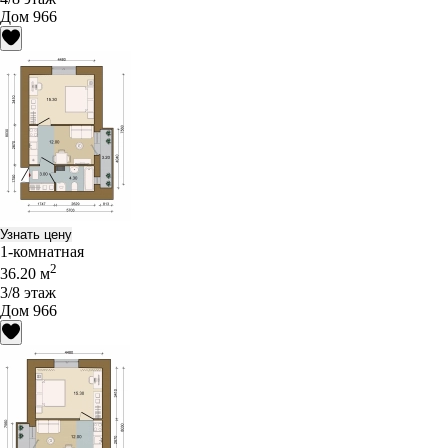
Дом 966
Узнать цену
1-комнатная
2
36.20 м
3/8 этаж
Дом 966