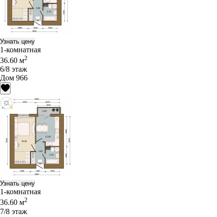
Узнать цену
1-комнатная
2
36.60 м
6/8 этаж
Дом 966
Узнать цену
1-комнатная
2
36.60 м
7/8 этаж