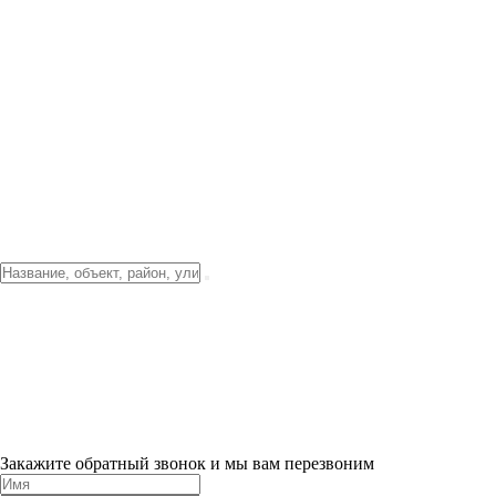
Фото о проекте
Видео о благоустройстве
Тендеры
Локация
О компании
Новости и акции
Контакты
Партнерам
Ипотека от 3.5%
Отделка
Шоу-рум на объекте
Санкт-Петербург
ХИТ ПРОДАЖ! 0% ПЕРВЫЙ ВЗНОС!
×
Закажите обратный звонок и мы вам перезвоним