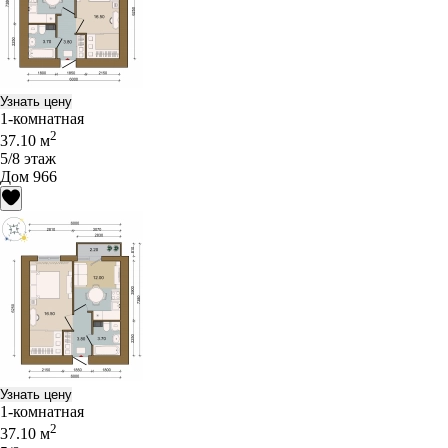
Узнать цену
1-комнатная
2
37.10 м
5/8 этаж
Дом 966
Узнать цену
1-комнатная
2
37.10 м