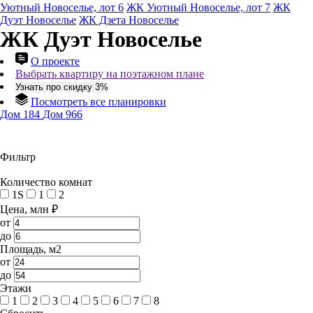
Уютный Новоселье, лот 6
ЖК Уютный Новоселье, лот 7
ЖК
Дуэт Новоселье
ЖК Дзета Новоселье
ЖК Дуэт Новоселье
О проекте
Выбрать квартиру на поэтажном плане
Узнать про скидку 3%
Посмотреть все планировки
Дом 184
Дом 966
Фильтр
Количество комнат
1S
1
2
Цена, млн ₽
от
до
Площадь, м2
от
до
Этажи
1
2
3
4
5
6
7
8