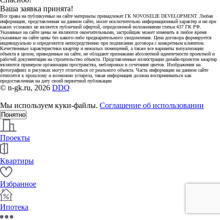
Ваша заявка принята!
Все права на публикуемые на сайте материалы принадлежат ГК NOVOSELIE DEVELOPMENT. Любая
информация, представленная на данном сайте, носит исключительно информационный характер и ни при
каких условиях не является публичной офертой, определяемой положениями статьи 437 ГК РФ.
Указанные на сайте цены не являются окончательными, застройщик может изменить в любое время
указанные на сайте цены без какого-либо предварительного уведомления. Цена договора формируется
индивидуально и определяется непосредственно при подписании договора с конкретным клиентом.
Качественные характеристики квартир и нежилых помещений, а также все варианты визуализации
объекта в целом, приведенные на сайте, не обладают признаками абсолютной идентичности проектной и
рабочей документации на строительство объекта. Представленные иллюстрации дизайн-проектов квартир
являются примером организации пространства, меблировки и сочетания цветов. Изображения на
фотографиях и рисунках могут отличаться от реального объекта. Часть информации на данном сайте
относится к прошлому и возможно устарела, такая информация должна восприниматься как
предоставленная на дату своей первичной публикации
© n-gk.ru, 2026
DDQ
Мы используем куки-файлы.
Соглашение об использовании
Понятно
Проекты
Квартиры
Избранное
Ипотека