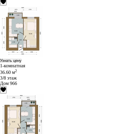
Узнать цену
1-комнатная
2
36.60 м
3/8 этаж
Дом 966