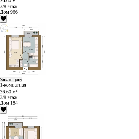
36.60 м
3/8 этаж
Дом 966
Узнать цену
1-комнатная
2
36.60 м
3/8 этаж
Дом 184