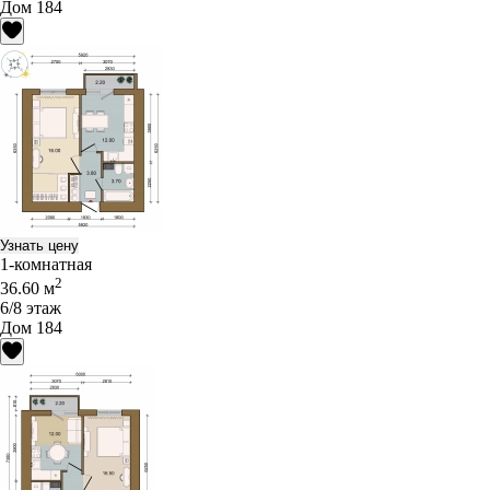
Дом 184
Узнать цену
1-комнатная
2
36.60 м
6/8 этаж
Дом 184