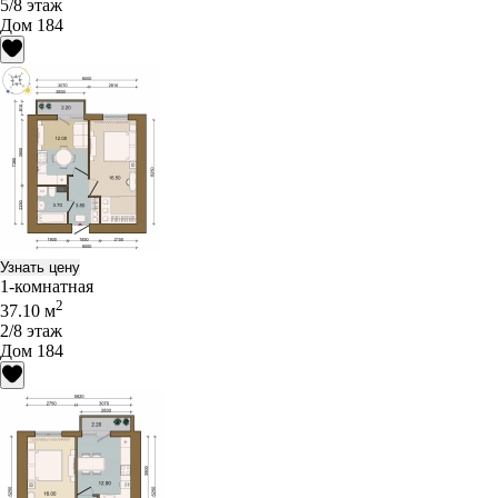
5/8 этаж
Дом 184
Узнать цену
1-комнатная
2
37.10 м
2/8 этаж
Дом 184