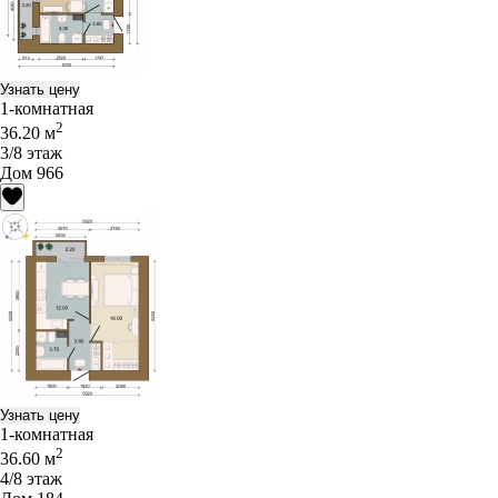
Узнать цену
1-комнатная
2
36.20 м
3/8 этаж
Дом 966
Узнать цену
1-комнатная
2
36.60 м
4/8 этаж