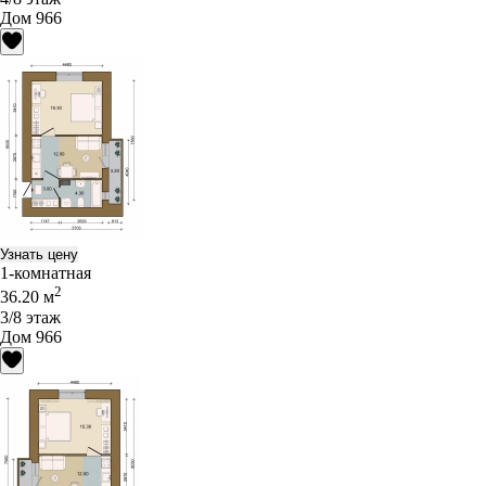
Дом 966
Узнать цену
1-комнатная
2
36.20 м
3/8 этаж
Дом 966