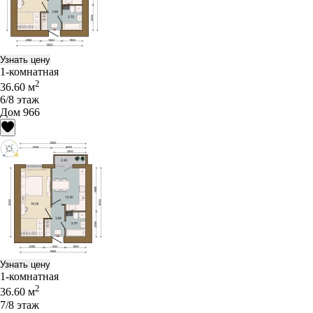
Узнать цену
1-комнатная
2
36.60 м
6/8 этаж
Дом 966
Узнать цену
1-комнатная
2
36.60 м
7/8 этаж