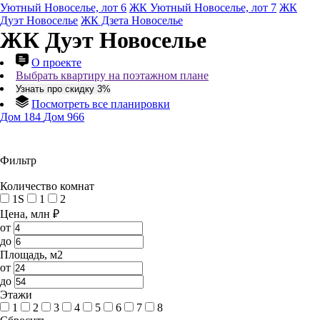
Уютный Новоселье, лот 6
ЖК Уютный Новоселье, лот 7
ЖК
Дуэт Новоселье
ЖК Дзета Новоселье
ЖК Дуэт Новоселье
О проекте
Выбрать квартиру на поэтажном плане
Узнать про скидку 3%
Посмотреть все планировки
Дом 184
Дом 966
Фильтр
Количество комнат
1S
1
2
Цена, млн ₽
от
до
Площадь, м2
от
до
Этажи
1
2
3
4
5
6
7
8