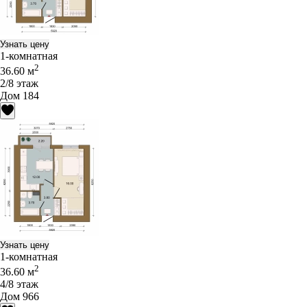
Узнать цену
1-комнатная
2
36.60 м
2/8 этаж
Дом 184
Узнать цену
1-комнатная
2
36.60 м
4/8 этаж
Дом 966