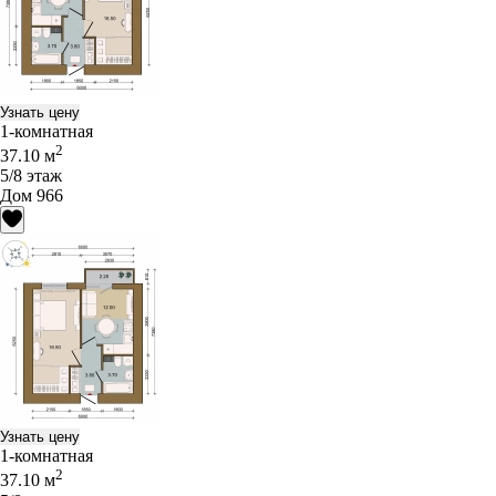
Узнать цену
1-комнатная
2
37.10 м
5/8 этаж
Дом 966
Узнать цену
1-комнатная
2
37.10 м