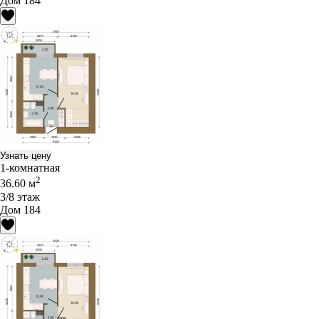
Дом 184
Узнать цену
1-комнатная
2
36.60 м
3/8 этаж
Дом 184