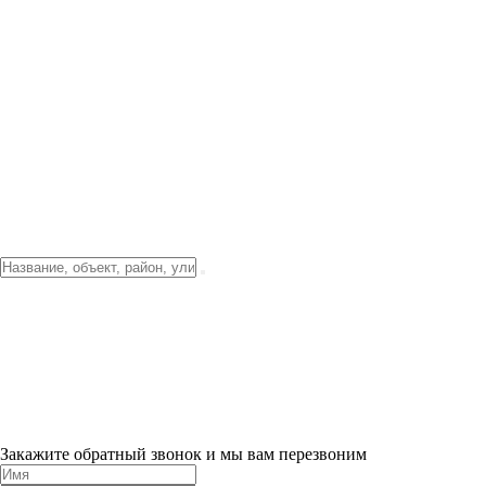
Фото о проекте
Видео о благоустройстве
Тендеры
Локация
О компании
Новости и акции
Контакты
Партнерам
Ипотека от 3.5%
Отделка
Шоу-рум на объекте
Санкт-Петербург
ХИТ ПРОДАЖ! 0% ПЕРВЫЙ ВЗНОС!
×
Закажите обратный звонок и мы вам перезвоним