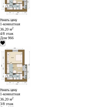
Узнать цену
1-комнатная
2
36.20 м
4/8 этаж
Дом 966
Узнать цену
1-комнатная
2
36.20 м
3/8 этаж