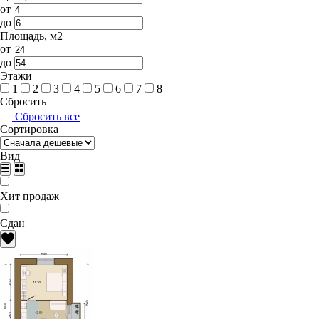
от
до
Площадь, м2
от
до
Этажи
1
2
3
4
5
6
7
8
Сбросить
Сбросить все
Сортировка
Вид
Хит продаж
Сдан