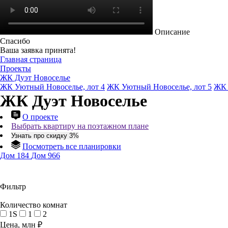
Описание
Спасибо
Ваша заявка принята!
Главная страница
Проекты
ЖК Дуэт Новоселье
ЖК Уютный Новоселье, лот 4
ЖК Уютный Новоселье, лот 5
ЖК 
ЖК Дуэт Новоселье
О проекте
Выбрать квартиру на поэтажном плане
Узнать про скидку 3%
Посмотреть все планировки
Дом 184
Дом 966
Фильтр
Количество комнат
1S
1
2
Цена, млн ₽