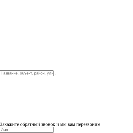
Фото о проекте
Видео о благоустройстве
Тендеры
Локация
О компании
Новости и акции
Контакты
Партнерам
Ипотека от 3.5%
Отделка
Шоу-рум на объекте
Санкт-Петербург
ХИТ ПРОДАЖ! 0% ПЕРВЫЙ ВЗНОС!
×
Закажите обратный звонок и мы вам перезвоним