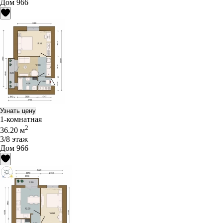
Дом 966
Узнать цену
1-комнатная
2
36.20 м
3/8 этаж
Дом 966