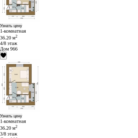
Узнать цену
1-комнатная
2
36.20 м
4/8 этаж
Дом 966
Узнать цену
1-комнатная
2
36.20 м
3/8 этаж