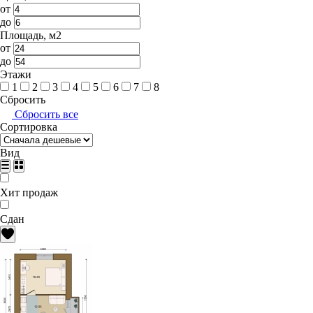
от
до
Площадь, м2
от
до
Этажи
1
2
3
4
5
6
7
8
Сбросить
Сбросить все
Сортировка
Вид
Хит продаж
Сдан