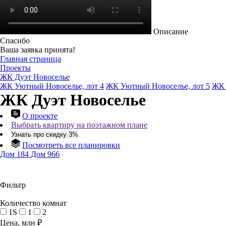
Описание
Спасибо
Ваша заявка принята!
Главная страница
Проекты
ЖК Дуэт Новоселье
ЖК Уютный Новоселье, лот 4
ЖК Уютный Новоселье, лот 5
ЖК 
ЖК Дуэт Новоселье
О проекте
Выбрать квартиру на поэтажном плане
Узнать про скидку 3%
Посмотреть все планировки
Дом 184
Дом 966
Фильтр
Количество комнат
1S
1
2
Цена, млн ₽