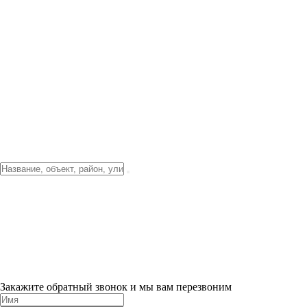
Фото о проекте
Видео о благоустройстве
Тендеры
Локация
О компании
Новости и акции
Контакты
Партнерам
Ипотека от 3.5%
Отделка
Шоу-рум на объекте
Санкт-Петербург
ХИТ ПРОДАЖ! 0% ПЕРВЫЙ ВЗНОС!
×
Закажите обратный звонок и мы вам перезвоним