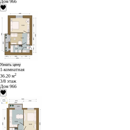
Дом 966
Узнать цену
1-комнатная
2
36.20 м
3/8 этаж
Дом 966