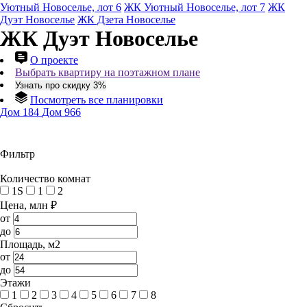
Уютный Новоселье, лот 6
ЖК Уютный Новоселье, лот 7
ЖК
Дуэт Новоселье
ЖК Дзета Новоселье
ЖК Дуэт Новоселье
О проекте
Выбрать квартиру на поэтажном плане
Узнать про скидку 3%
Посмотреть все планировки
Дом 184
Дом 966
Фильтр
Количество комнат
1S
1
2
Цена, млн ₽
от
до
Площадь, м2
от
до
Этажи
1
2
3
4
5
6
7
8