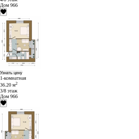
Дом 966
Узнать цену
1-комнатная
2
36.20 м
3/8 этаж
Дом 966