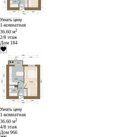
Узнать цену
1-комнатная
2
36.60 м
2/8 этаж
Дом 184
Узнать цену
1-комнатная
2
36.60 м
4/8 этаж
Дом 966