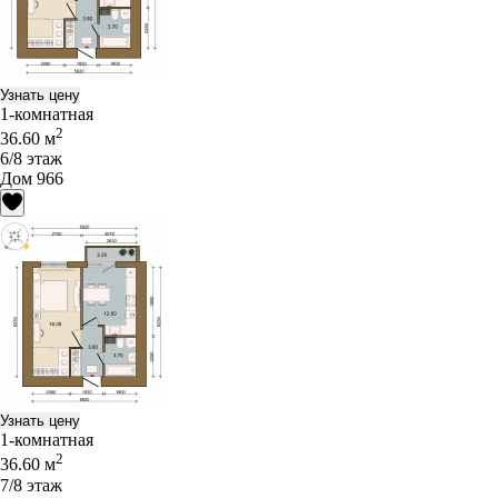
Узнать цену
1-комнатная
2
36.60 м
6/8 этаж
Дом 966
Узнать цену
1-комнатная
2
36.60 м
7/8 этаж