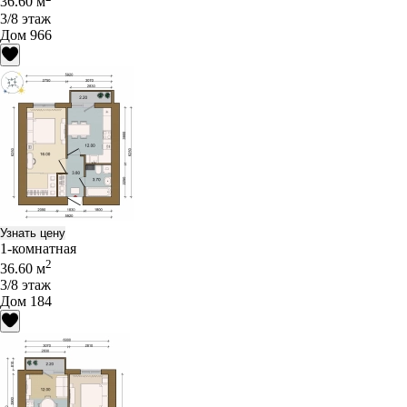
36.60 м
3/8 этаж
Дом 966
Узнать цену
1-комнатная
2
36.60 м
3/8 этаж
Дом 184