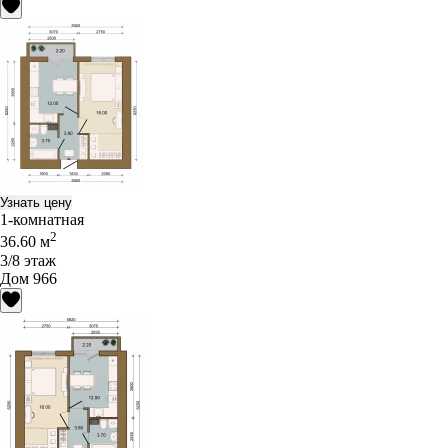
Узнать цену
1-комнатная
2
36.60 м
3/8 этаж
Дом 966