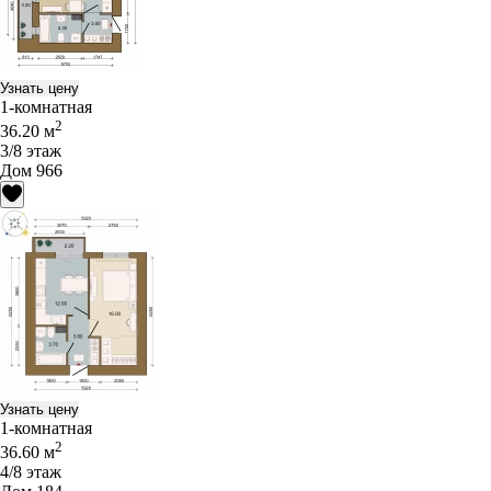
Узнать цену
1-комнатная
2
36.20 м
3/8 этаж
Дом 966
Узнать цену
1-комнатная
2
36.60 м
4/8 этаж