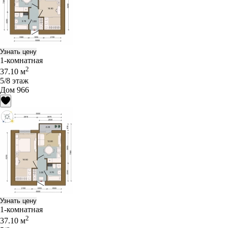
Узнать цену
1-комнатная
2
37.10 м
5/8 этаж
Дом 966
Узнать цену
1-комнатная
2
37.10 м