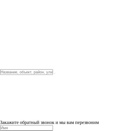
Фото о проекте
Видео о благоустройстве
Тендеры
Локация
О компании
Новости и акции
Контакты
Партнерам
Ипотека от 3.5%
Отделка
Шоу-рум на объекте
Санкт-Петербург
ХИТ ПРОДАЖ! 0% ПЕРВЫЙ ВЗНОС!
×
Закажите обратный звонок и мы вам перезвоним