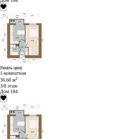
Дом 184
Узнать цену
1-комнатная
2
36.60 м
3/8 этаж
Дом 184