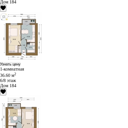
Дом 184
Узнать цену
1-комнатная
2
36.60 м
6/8 этаж
Дом 184