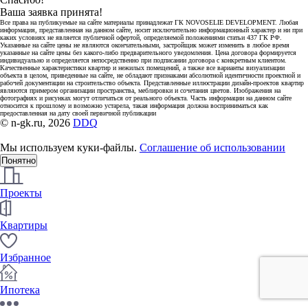
Ваша заявка принята!
Все права на публикуемые на сайте материалы принадлежат ГК NOVOSELIE DEVELOPMENT. Любая
информация, представленная на данном сайте, носит исключительно информационный характер и ни при
каких условиях не является публичной офертой, определяемой положениями статьи 437 ГК РФ.
Указанные на сайте цены не являются окончательными, застройщик может изменить в любое время
указанные на сайте цены без какого-либо предварительного уведомления. Цена договора формируется
индивидуально и определяется непосредственно при подписании договора с конкретным клиентом.
Качественные характеристики квартир и нежилых помещений, а также все варианты визуализации
объекта в целом, приведенные на сайте, не обладают признаками абсолютной идентичности проектной и
рабочей документации на строительство объекта. Представленные иллюстрации дизайн-проектов квартир
являются примером организации пространства, меблировки и сочетания цветов. Изображения на
фотографиях и рисунках могут отличаться от реального объекта. Часть информации на данном сайте
относится к прошлому и возможно устарела, такая информация должна восприниматься как
предоставленная на дату своей первичной публикации
© n-gk.ru, 2026
DDQ
Мы используем куки-файлы.
Соглашение об использовании
Понятно
Проекты
Квартиры
Избранное
Ипотека