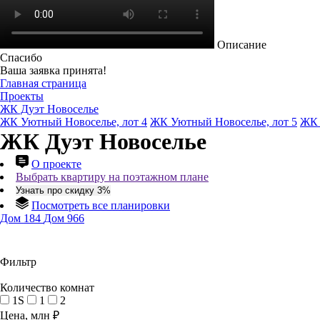
Описание
Спасибо
Ваша заявка принята!
Главная страница
Проекты
ЖК Дуэт Новоселье
ЖК Уютный Новоселье, лот 4
ЖК Уютный Новоселье, лот 5
ЖК 
ЖК Дуэт Новоселье
О проекте
Выбрать квартиру на поэтажном плане
Узнать про скидку 3%
Посмотреть все планировки
Дом 184
Дом 966
Фильтр
Количество комнат
1S
1
2
Цена, млн ₽