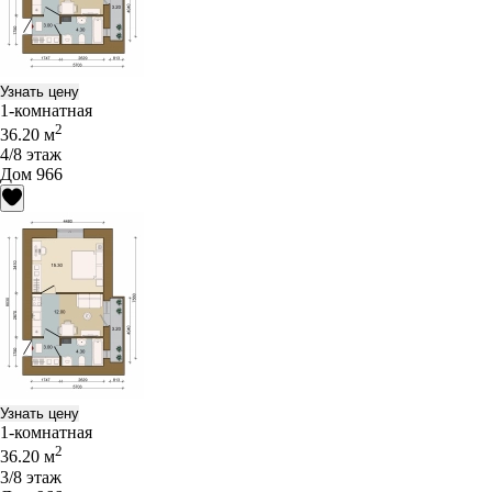
Узнать цену
1-комнатная
2
36.20 м
4/8 этаж
Дом 966
Узнать цену
1-комнатная
2
36.20 м
3/8 этаж