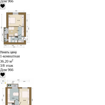
Дом 966
Узнать цену
1-комнатная
2
36.20 м
3/8 этаж
Дом 966