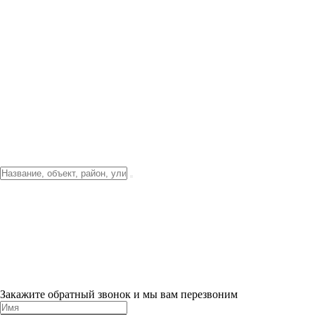
Фото о проекте
Видео о благоустройстве
Тендеры
Локация
О компании
Новости и акции
Контакты
Партнерам
Ипотека от 3.5%
Отделка
Шоу-рум на объекте
Санкт-Петербург
ХИТ ПРОДАЖ! 0% ПЕРВЫЙ ВЗНОС!
×
Закажите обратный звонок и мы вам перезвоним