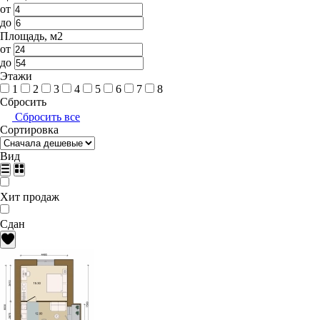
от
до
Площадь, м2
от
до
Этажи
1
2
3
4
5
6
7
8
Сбросить
Сбросить все
Сортировка
Вид
Хит продаж
Сдан