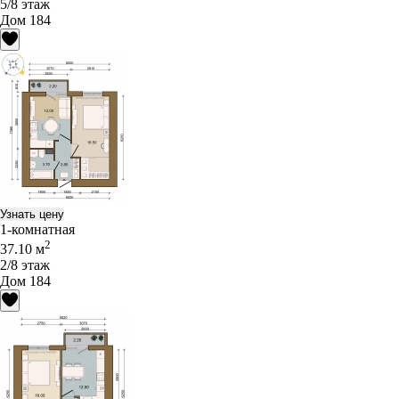
5/8 этаж
Дом 184
Узнать цену
1-комнатная
2
37.10 м
2/8 этаж
Дом 184