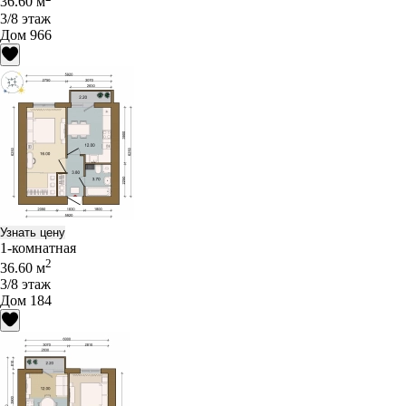
36.60 м
3/8 этаж
Дом 966
Узнать цену
1-комнатная
2
36.60 м
3/8 этаж
Дом 184