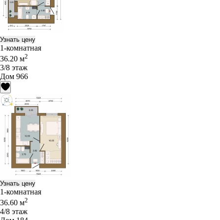
Узнать цену
1-комнатная
2
36.20 м
3/8 этаж
Дом 966
Узнать цену
1-комнатная
2
36.60 м
4/8 этаж