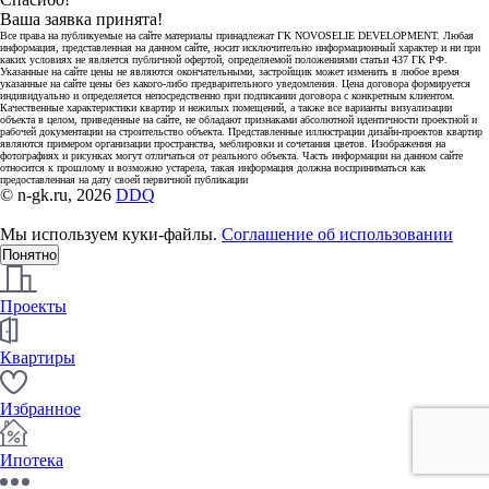
Ваша заявка принята!
Все права на публикуемые на сайте материалы принадлежат ГК NOVOSELIE DEVELOPMENT. Любая
информация, представленная на данном сайте, носит исключительно информационный характер и ни при
каких условиях не является публичной офертой, определяемой положениями статьи 437 ГК РФ.
Указанные на сайте цены не являются окончательными, застройщик может изменить в любое время
указанные на сайте цены без какого-либо предварительного уведомления. Цена договора формируется
индивидуально и определяется непосредственно при подписании договора с конкретным клиентом.
Качественные характеристики квартир и нежилых помещений, а также все варианты визуализации
объекта в целом, приведенные на сайте, не обладают признаками абсолютной идентичности проектной и
рабочей документации на строительство объекта. Представленные иллюстрации дизайн-проектов квартир
являются примером организации пространства, меблировки и сочетания цветов. Изображения на
фотографиях и рисунках могут отличаться от реального объекта. Часть информации на данном сайте
относится к прошлому и возможно устарела, такая информация должна восприниматься как
предоставленная на дату своей первичной публикации
© n-gk.ru, 2026
DDQ
Мы используем куки-файлы.
Соглашение об использовании
Понятно
Проекты
Квартиры
Избранное
Ипотека