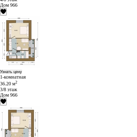
Дом 966
Узнать цену
1-комнатная
2
36.20 м
3/8 этаж
Дом 966