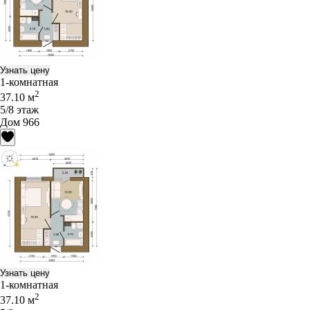
Узнать цену
1-комнатная
2
37.10 м
5/8 этаж
Дом 966
Узнать цену
1-комнатная
2
37.10 м