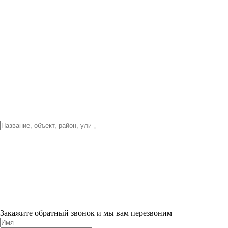
Фото о проекте
Видео о благоустройстве
Тендеры
Локация
О компании
Новости и акции
Контакты
Партнерам
Ипотека от 3.5%
Отделка
Шоу-рум на объекте
Санкт-Петербург
ХИТ ПРОДАЖ! 0% ПЕРВЫЙ ВЗНОС!
×
Закажите обратный звонок и мы вам перезвоним