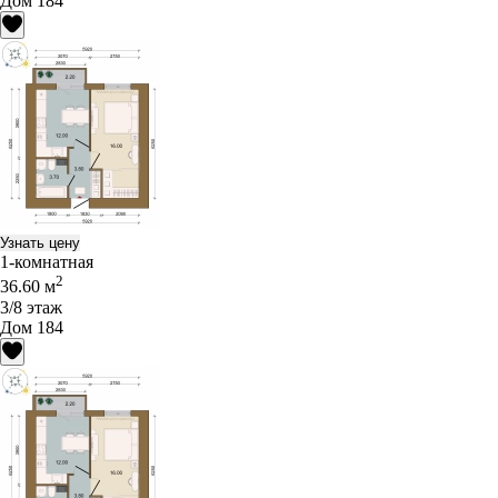
Дом 184
Узнать цену
1-комнатная
2
36.60 м
3/8 этаж
Дом 184