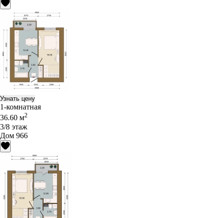
Узнать цену
1-комнатная
2
36.60 м
3/8 этаж
Дом 966