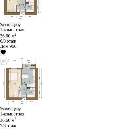
Узнать цену
1-комнатная
2
36.60 м
6/8 этаж
Дом 966
Узнать цену
1-комнатная
2
36.60 м
7/8 этаж