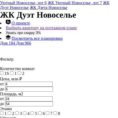
Уютный Новоселье, лот 6
ЖК Уютный Новоселье, лот 7
ЖК
Дуэт Новоселье
ЖК Дзета Новоселье
ЖК Дуэт Новоселье
О проекте
Выбрать квартиру на поэтажном плане
Узнать про скидку 3%
Посмотреть все планировки
Дом 184
Дом 966
Фильтр
Количество комнат
1S
1
2
Цена, млн ₽
от
до
Площадь, м2
от
до
Этажи
1
2
3
4
5
6
7
8