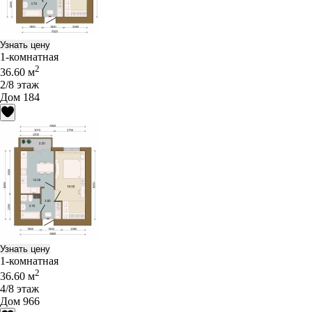
Узнать цену
1-комнатная
2
36.60 м
2/8 этаж
Дом 184
Узнать цену
1-комнатная
2
36.60 м
4/8 этаж
Дом 966