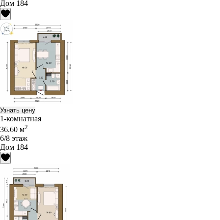
Дом 184
Узнать цену
1-комнатная
2
36.60 м
6/8 этаж
Дом 184