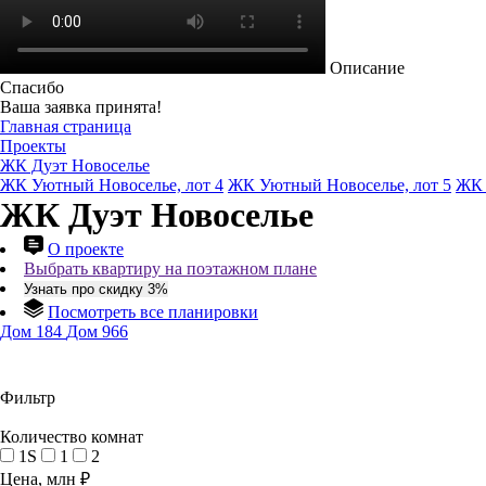
Описание
Спасибо
Ваша заявка принята!
Главная страница
Проекты
ЖК Дуэт Новоселье
ЖК Уютный Новоселье, лот 4
ЖК Уютный Новоселье, лот 5
ЖК 
ЖК Дуэт Новоселье
О проекте
Выбрать квартиру на поэтажном плане
Узнать про скидку 3%
Посмотреть все планировки
Дом 184
Дом 966
Фильтр
Количество комнат
1S
1
2
Цена, млн ₽