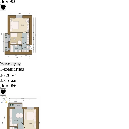
Дом 966
Узнать цену
1-комнатная
2
36.20 м
3/8 этаж
Дом 966