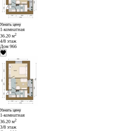
Узнать цену
1-комнатная
2
36.20 м
4/8 этаж
Дом 966
Узнать цену
1-комнатная
2
36.20 м
3/8 этаж