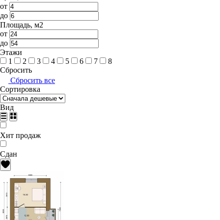
от
до
Площадь, м2
от
до
Этажи
1
2
3
4
5
6
7
8
Сбросить
Сбросить все
Сортировка
Вид
Хит продаж
Сдан