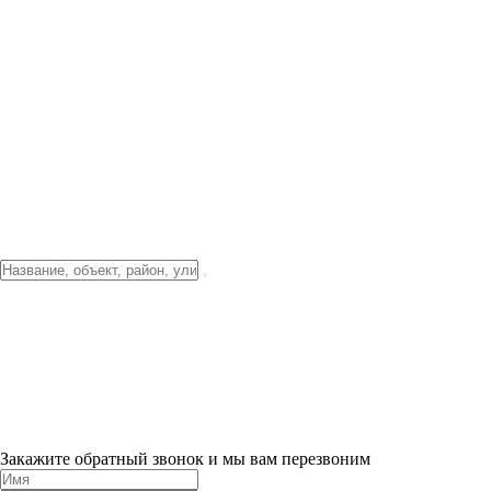
Фото о проекте
Видео о благоустройстве
Тендеры
Локация
О компании
Новости и акции
Контакты
Партнерам
Ипотека от 3.5%
Отделка
Шоу-рум на объекте
Санкт-Петербург
ХИТ ПРОДАЖ! 0% ПЕРВЫЙ ВЗНОС!
×
Закажите обратный звонок и мы вам перезвоним