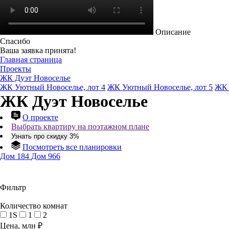
Описание
Спасибо
Ваша заявка принята!
Главная страница
Проекты
ЖК Дуэт Новоселье
ЖК Уютный Новоселье, лот 4
ЖК Уютный Новоселье, лот 5
ЖК 
ЖК Дуэт Новоселье
О проекте
Выбрать квартиру на поэтажном плане
Узнать про скидку 3%
Посмотреть все планировки
Дом 184
Дом 966
Фильтр
Количество комнат
1S
1
2
Цена, млн ₽