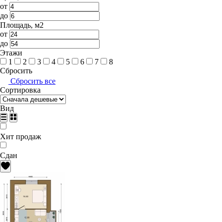
от
до
Площадь, м2
от
до
Этажи
1
2
3
4
5
6
7
8
Сбросить
Сбросить все
Сортировка
Вид
Хит продаж
Сдан