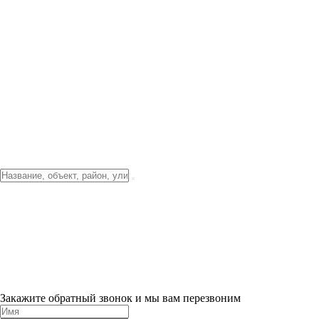
Фото о проекте
Видео о благоустройстве
Тендеры
Локация
О компании
Новости и акции
Контакты
Партнерам
Ипотека от 3.5%
Отделка
Шоу-рум на объекте
Санкт-Петербург
ХИТ ПРОДАЖ! 0% ПЕРВЫЙ ВЗНОС!
×
Закажите обратный звонок и мы вам перезвоним