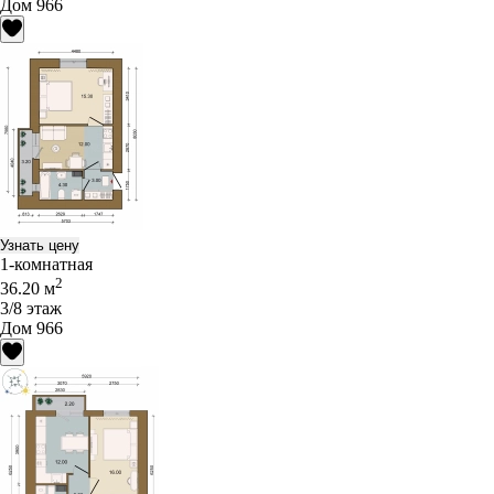
Дом 966
Узнать цену
1-комнатная
2
36.20 м
3/8 этаж
Дом 966