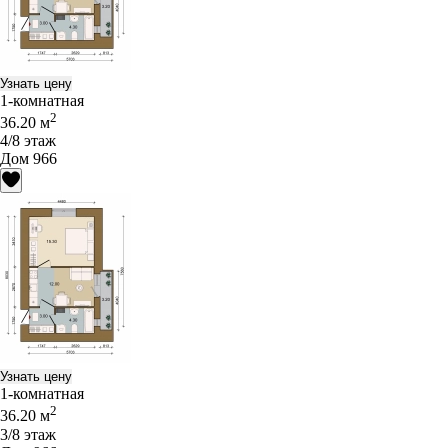
Узнать цену
1-комнатная
2
36.20 м
4/8 этаж
Дом 966
Узнать цену
1-комнатная
2
36.20 м
3/8 этаж