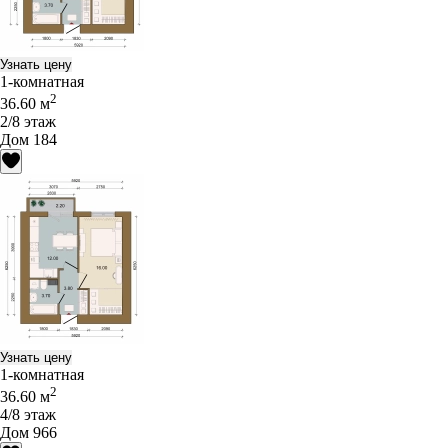
Узнать цену
1-комнатная
2
36.60 м
2/8 этаж
Дом 184
Узнать цену
1-комнатная
2
36.60 м
4/8 этаж
Дом 966