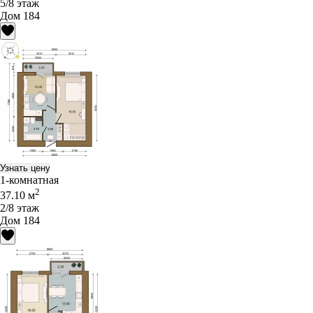
5/8 этаж
Дом 184
Узнать цену
1-комнатная
2
37.10 м
2/8 этаж
Дом 184