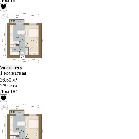
Дом 184
Узнать цену
1-комнатная
2
36.60 м
3/8 этаж
Дом 184