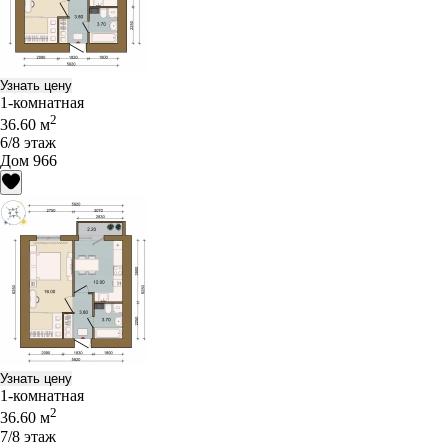
Узнать цену
1-комнатная
2
36.60 м
6/8 этаж
Дом 966
Узнать цену
1-комнатная
2
36.60 м
7/8 этаж