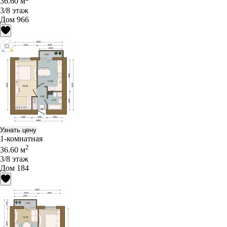
36.60 м
3/8 этаж
Дом 966
Узнать цену
1-комнатная
2
36.60 м
3/8 этаж
Дом 184