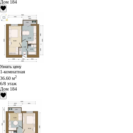
Дом 184
Узнать цену
1-комнатная
2
36.60 м
6/8 этаж
Дом 184