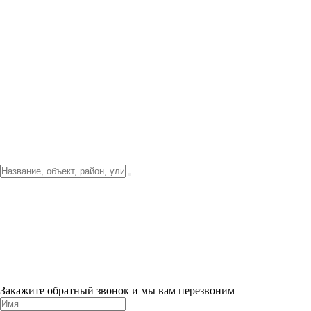
Фото о проекте
Видео о благоустройстве
Тендеры
Локация
О компании
Новости и акции
Контакты
Партнерам
Ипотека от 3.5%
Отделка
Шоу-рум на объекте
Санкт-Петербург
ХИТ ПРОДАЖ! 0% ПЕРВЫЙ ВЗНОС!
×
Закажите обратный звонок и мы вам перезвоним