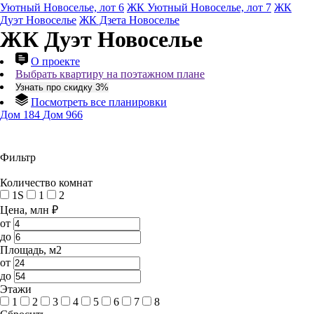
Уютный Новоселье, лот 6
ЖК Уютный Новоселье, лот 7
ЖК
Дуэт Новоселье
ЖК Дзета Новоселье
ЖК Дуэт Новоселье
О проекте
Выбрать квартиру на поэтажном плане
Узнать про скидку 3%
Посмотреть все планировки
Дом 184
Дом 966
Фильтр
Количество комнат
1S
1
2
Цена, млн ₽
от
до
Площадь, м2
от
до
Этажи
1
2
3
4
5
6
7
8