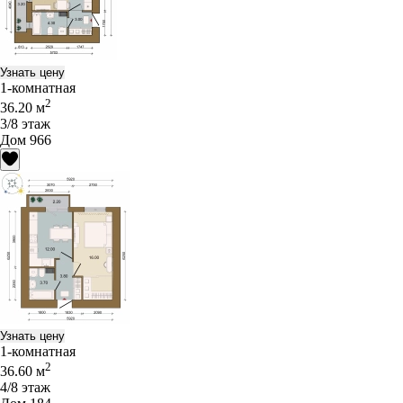
Узнать цену
1-комнатная
2
36.20 м
3/8 этаж
Дом 966
Узнать цену
1-комнатная
2
36.60 м
4/8 этаж