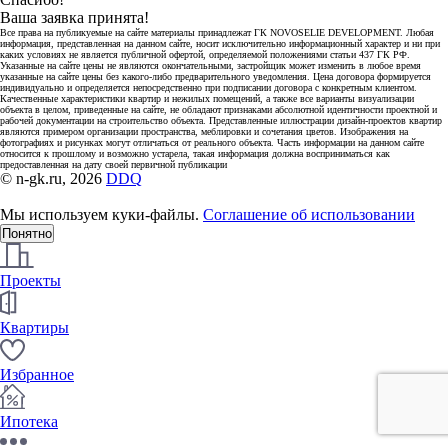
Ваша заявка принята!
Все права на публикуемые на сайте материалы принадлежат ГК NOVOSELIE DEVELOPMENT. Любая
информация, представленная на данном сайте, носит исключительно информационный характер и ни при
каких условиях не является публичной офертой, определяемой положениями статьи 437 ГК РФ.
Указанные на сайте цены не являются окончательными, застройщик может изменить в любое время
указанные на сайте цены без какого-либо предварительного уведомления. Цена договора формируется
индивидуально и определяется непосредственно при подписании договора с конкретным клиентом.
Качественные характеристики квартир и нежилых помещений, а также все варианты визуализации
объекта в целом, приведенные на сайте, не обладают признаками абсолютной идентичности проектной и
рабочей документации на строительство объекта. Представленные иллюстрации дизайн-проектов квартир
являются примером организации пространства, меблировки и сочетания цветов. Изображения на
фотографиях и рисунках могут отличаться от реального объекта. Часть информации на данном сайте
относится к прошлому и возможно устарела, такая информация должна восприниматься как
предоставленная на дату своей первичной публикации
© n-gk.ru, 2026
DDQ
Мы используем куки-файлы.
Соглашение об использовании
Понятно
Проекты
Квартиры
Избранное
Ипотека