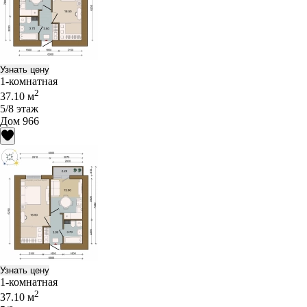
Узнать цену
1-комнатная
2
37.10 м
5/8 этаж
Дом 966
Узнать цену
1-комнатная
2
37.10 м