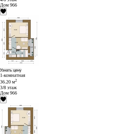
Дом 966
Узнать цену
1-комнатная
2
36.20 м
3/8 этаж
Дом 966