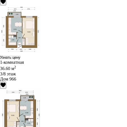
Узнать цену
1-комнатная
2
36.60 м
3/8 этаж
Дом 966