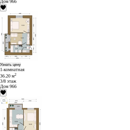
Дом 966
Узнать цену
1-комнатная
2
36.20 м
3/8 этаж
Дом 966