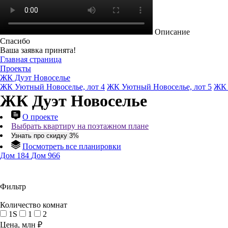
Описание
Спасибо
Ваша заявка принята!
Главная страница
Проекты
ЖК Дуэт Новоселье
ЖК Уютный Новоселье, лот 4
ЖК Уютный Новоселье, лот 5
ЖК 
ЖК Дуэт Новоселье
О проекте
Выбрать квартиру на поэтажном плане
Узнать про скидку 3%
Посмотреть все планировки
Дом 184
Дом 966
Фильтр
Количество комнат
1S
1
2
Цена, млн ₽