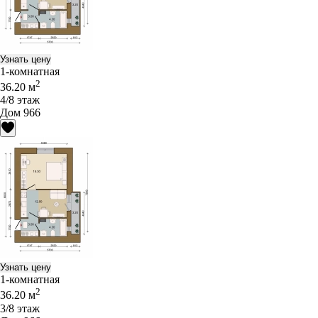
Узнать цену
1-комнатная
2
36.20 м
4/8 этаж
Дом 966
Узнать цену
1-комнатная
2
36.20 м
3/8 этаж