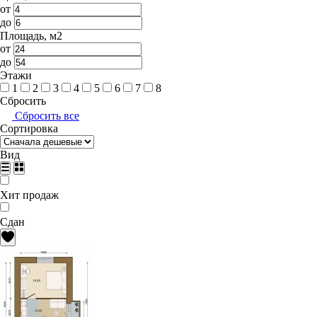
от
до
Площадь, м2
от
до
Этажи
1
2
3
4
5
6
7
8
Сбросить
Сбросить все
Сортировка
Вид
Хит продаж
Сдан