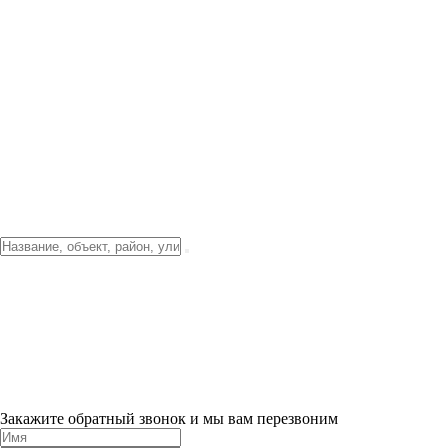
Фото о проекте
Видео о благоустройстве
Тендеры
Локация
О компании
Новости и акции
Контакты
Партнерам
Ипотека от 3.5%
Отделка
Шоу-рум на объекте
Санкт-Петербург
ХИТ ПРОДАЖ! 0% ПЕРВЫЙ ВЗНОС!
×
Закажите обратный звонок и мы вам перезвоним