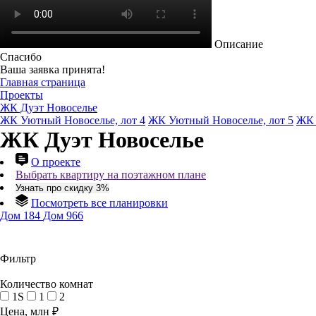
Описание
Спасибо
Ваша заявка принята!
Главная страница
Проекты
ЖК Дуэт Новоселье
ЖК Уютный Новоселье, лот 4
ЖК Уютный Новоселье, лот 5
ЖК 
ЖК Дуэт Новоселье
О проекте
Выбрать квартиру на поэтажном плане
Узнать про скидку 3%
Посмотреть все планировки
Дом 184
Дом 966
Фильтр
Количество комнат
1S
1
2
Цена, млн ₽