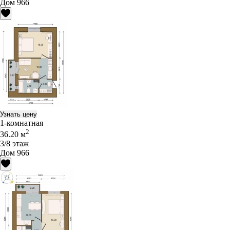
Дом 966
Узнать цену
1-комнатная
2
36.20 м
3/8 этаж
Дом 966