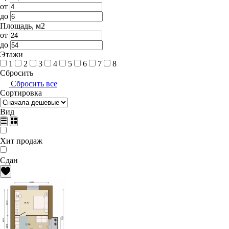
от
до
Площадь, м2
от
до
Этажи
1
2
3
4
5
6
7
8
Сбросить
Сбросить все
Сортировка
Вид
Хит продаж
Сдан