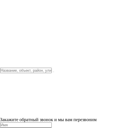
Фото о проекте
Видео о благоустройстве
Тендеры
Локация
О компании
Новости и акции
Контакты
Партнерам
Ипотека от 3.5%
Отделка
Шоу-рум на объекте
Санкт-Петербург
ХИТ ПРОДАЖ! 0% ПЕРВЫЙ ВЗНОС!
×
Закажите обратный звонок и мы вам перезвоним