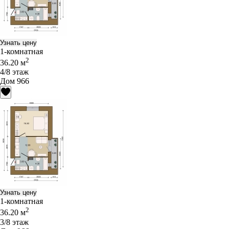
Узнать цену
1-комнатная
2
36.20 м
4/8 этаж
Дом 966
Узнать цену
1-комнатная
2
36.20 м
3/8 этаж