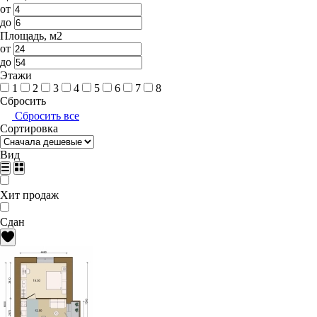
от
до
Площадь, м2
от
до
Этажи
1
2
3
4
5
6
7
8
Сбросить
Сбросить все
Сортировка
Вид
Хит продаж
Сдан