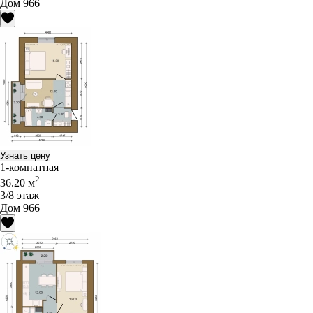
Дом 966
Узнать цену
1-комнатная
2
36.20 м
3/8 этаж
Дом 966