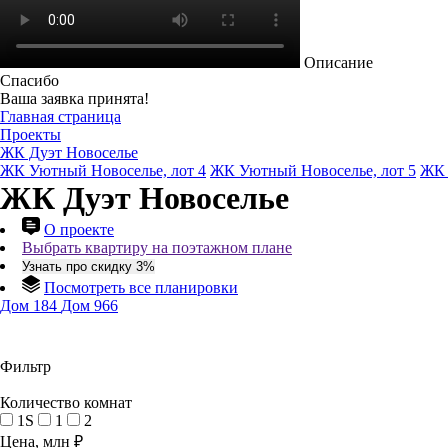
Описание
Спасибо
Ваша заявка принята!
Главная страница
Проекты
ЖК Дуэт Новоселье
ЖК Уютный Новоселье, лот 4
ЖК Уютный Новоселье, лот 5
ЖК 
ЖК Дуэт Новоселье
О проекте
Выбрать квартиру на поэтажном плане
Узнать про скидку 3%
Посмотреть все планировки
Дом 184
Дом 966
Фильтр
Количество комнат
1S
1
2
Цена, млн ₽