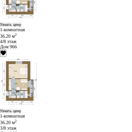
Узнать цену
1-комнатная
2
36.20 м
4/8 этаж
Дом 966
Узнать цену
1-комнатная
2
36.20 м
3/8 этаж