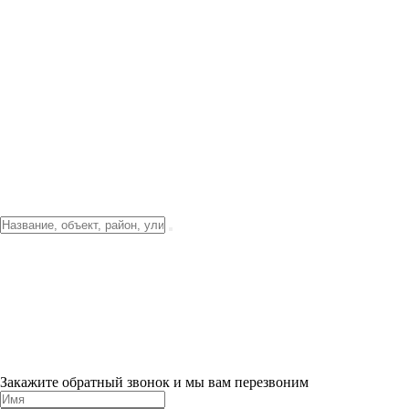
Фото о проекте
Видео о благоустройстве
Тендеры
Локация
О компании
Новости и акции
Контакты
Партнерам
Ипотека от 3.5%
Отделка
Шоу-рум на объекте
Санкт-Петербург
ХИТ ПРОДАЖ! 0% ПЕРВЫЙ ВЗНОС!
×
Закажите обратный звонок и мы вам перезвоним