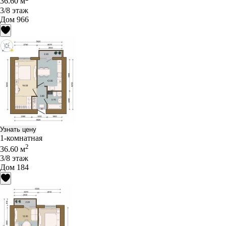
36.60 м
3/8 этаж
Дом 966
Узнать цену
1-комнатная
2
36.60 м
3/8 этаж
Дом 184