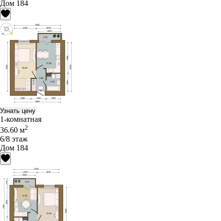
Дом 184
Узнать цену
1-комнатная
2
36.60 м
6/8 этаж
Дом 184