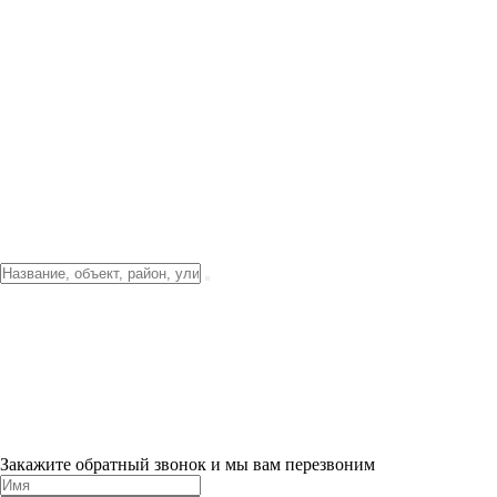
Фото о проекте
Видео о благоустройстве
Тендеры
Локация
О компании
Новости и акции
Контакты
Партнерам
Ипотека от 3.5%
Отделка
Шоу-рум на объекте
Санкт-Петербург
ХИТ ПРОДАЖ! 0% ПЕРВЫЙ ВЗНОС!
×
Закажите обратный звонок и мы вам перезвоним