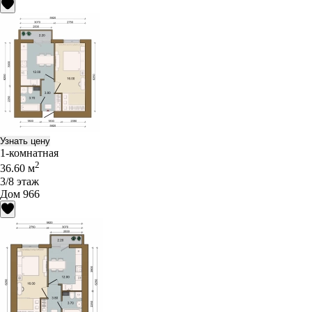
Узнать цену
1-комнатная
2
36.60 м
3/8 этаж
Дом 966