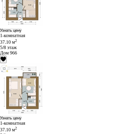
Узнать цену
1-комнатная
2
37.10 м
5/8 этаж
Дом 966
Узнать цену
1-комнатная
2
37.10 м