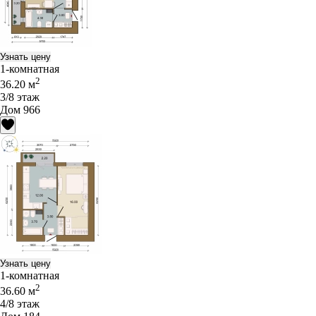
Узнать цену
1-комнатная
2
36.20 м
3/8 этаж
Дом 966
Узнать цену
1-комнатная
2
36.60 м
4/8 этаж