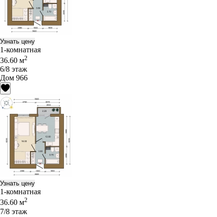
Узнать цену
1-комнатная
2
36.60 м
6/8 этаж
Дом 966
Узнать цену
1-комнатная
2
36.60 м
7/8 этаж