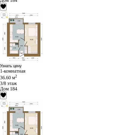
Дом 184
Узнать цену
1-комнатная
2
36.60 м
3/8 этаж
Дом 184