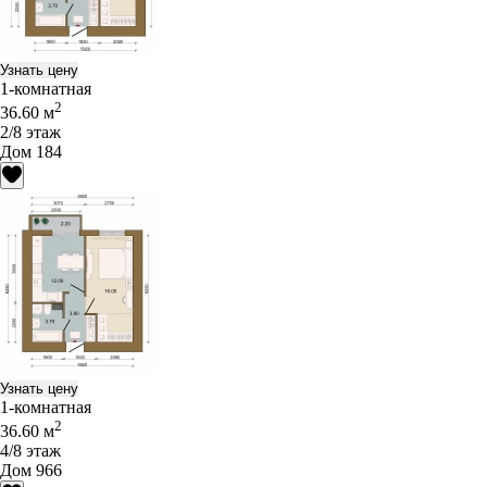
Узнать цену
1-комнатная
2
36.60 м
2/8 этаж
Дом 184
Узнать цену
1-комнатная
2
36.60 м
4/8 этаж
Дом 966