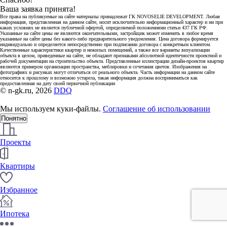
Ваша заявка принята!
Все права на публикуемые на сайте материалы принадлежат ГК NOVOSELIE DEVELOPMENT. Любая
информация, представленная на данном сайте, носит исключительно информационный характер и ни при
каких условиях не является публичной офертой, определяемой положениями статьи 437 ГК РФ.
Указанные на сайте цены не являются окончательными, застройщик может изменить в любое время
указанные на сайте цены без какого-либо предварительного уведомления. Цена договора формируется
индивидуально и определяется непосредственно при подписании договора с конкретным клиентом.
Качественные характеристики квартир и нежилых помещений, а также все варианты визуализации
объекта в целом, приведенные на сайте, не обладают признаками абсолютной идентичности проектной и
рабочей документации на строительство объекта. Представленные иллюстрации дизайн-проектов квартир
являются примером организации пространства, меблировки и сочетания цветов. Изображения на
фотографиях и рисунках могут отличаться от реального объекта. Часть информации на данном сайте
относится к прошлому и возможно устарела, такая информация должна восприниматься как
предоставленная на дату своей первичной публикации
© n-gk.ru, 2026
DDQ
Мы используем куки-файлы.
Соглашение об использовании
Понятно
Проекты
Квартиры
Избранное
Ипотека