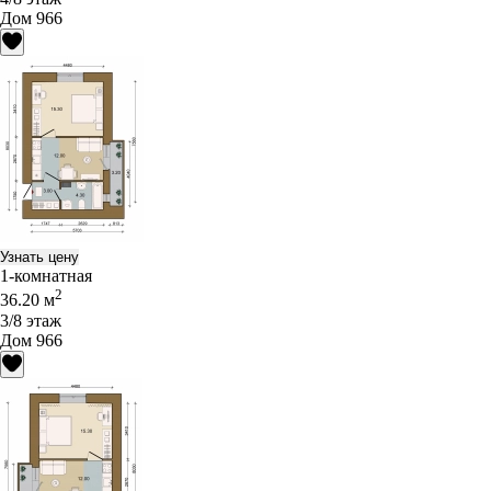
Дом 966
Узнать цену
1-комнатная
2
36.20 м
3/8 этаж
Дом 966