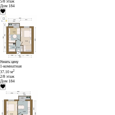
5/8 этаж
Дом 184
Узнать цену
1-комнатная
2
37.10 м
2/8 этаж
Дом 184