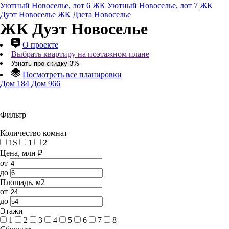
Уютный Новоселье, лот 6
ЖК Уютный Новоселье, лот 7
ЖК
Дуэт Новоселье
ЖК Дзета Новоселье
ЖК Дуэт Новоселье
О проекте
Выбрать квартиру на поэтажном плане
Узнать про скидку 3%
Посмотреть все планировки
Дом 184
Дом 966
Фильтр
Количество комнат
1S
1
2
Цена, млн ₽
от
до
Площадь, м2
от
до
Этажи
1
2
3
4
5
6
7
8