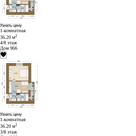
Узнать цену
1-комнатная
2
36.20 м
4/8 этаж
Дом 966
Узнать цену
1-комнатная
2
36.20 м
3/8 этаж