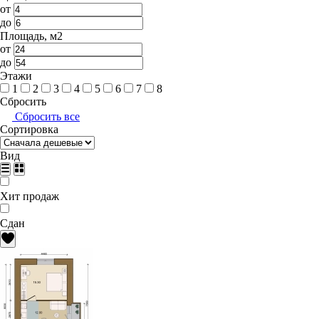
от
до
Площадь, м2
от
до
Этажи
1
2
3
4
5
6
7
8
Сбросить
Сбросить все
Сортировка
Вид
Хит продаж
Сдан