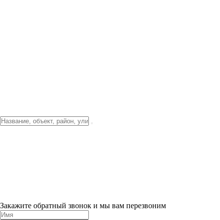
Фото о проекте
Видео о благоустройстве
Тендеры
Локация
О компании
Новости и акции
Контакты
Партнерам
Ипотека от 3.5%
Отделка
Шоу-рум на объекте
Санкт-Петербург
ХИТ ПРОДАЖ! 0% ПЕРВЫЙ ВЗНОС!
×
Закажите обратный звонок и мы вам перезвоним