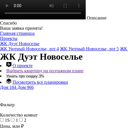
Описание
Спасибо
Ваша заявка принята!
Главная страница
Проекты
ЖК Дуэт Новоселье
ЖК Уютный Новоселье, лот 4
ЖК Уютный Новоселье, лот 5
ЖК 
ЖК Дуэт Новоселье
О проекте
Выбрать квартиру на поэтажном плане
Узнать про скидку 3%
Посмотреть все планировки
Дом 184
Дом 966
Фильтр
Количество комнат
1S
1
2
Цена, млн ₽