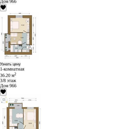
Дом 966
Узнать цену
1-комнатная
2
36.20 м
3/8 этаж
Дом 966