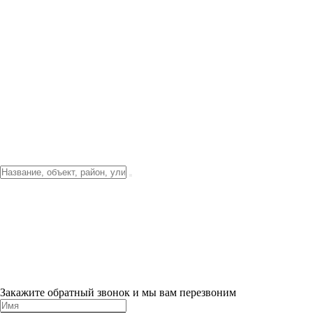
Фото о проекте
Видео о благоустройстве
Тендеры
Локация
О компании
Новости и акции
Контакты
Партнерам
Ипотека от 3.5%
Отделка
Шоу-рум на объекте
Санкт-Петербург
ХИТ ПРОДАЖ! 0% ПЕРВЫЙ ВЗНОС!
×
Закажите обратный звонок и мы вам перезвоним