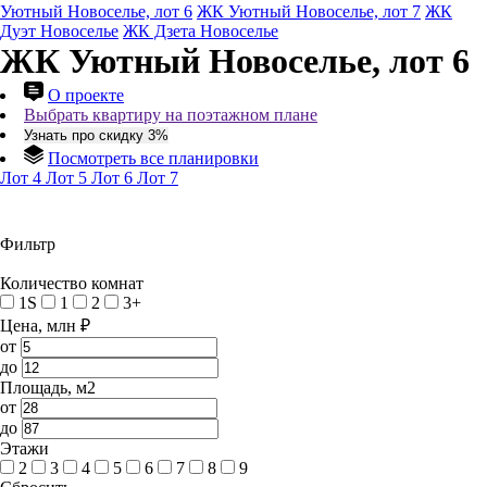
Уютный Новоселье, лот 6
ЖК Уютный Новоселье, лот 7
ЖК
Дуэт Новоселье
ЖК Дзета Новоселье
ЖК Уютный Новоселье, лот 6
О проекте
Выбрать квартиру на поэтажном плане
Узнать про скидку 3%
Посмотреть все планировки
Лот 4
Лот 5
Лот 6
Лот 7
Фильтр
Количество комнат
1S
1
2
3+
Цена, млн ₽
от
до
Площадь, м2
от
до
Этажи
2
3
4
5
6
7
8
9