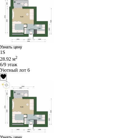
Узнать цену
1S
2
28.92 м
6/9 этаж
Уютный лот 6
Узнать цену