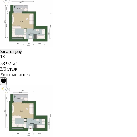
Узнать цену
1S
2
28.92 м
3/9 этаж
Уютный лот 6