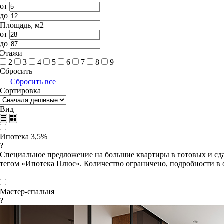
от
до
Площадь, м2
от
до
Этажи
2
3
4
5
6
7
8
9
Сбросить
Сбросить все
Сортировка
Вид
Ипотека 3,5%
?
Специальное предложение на большие квартиры в готовых и сда
тегом «Ипотека Плюс». Количество ограничено, подробности в 
Мастер-спальня
?