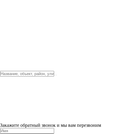
Фото о проекте
Видео о благоустройстве
Тендеры
Локация
О компании
Новости и акции
Контакты
Партнерам
Ипотека от 3.5%
Отделка
Шоу-рум на объекте
Санкт-Петербург
ХИТ ПРОДАЖ! 0% ПЕРВЫЙ ВЗНОС!
×
Закажите обратный звонок и мы вам перезвоним