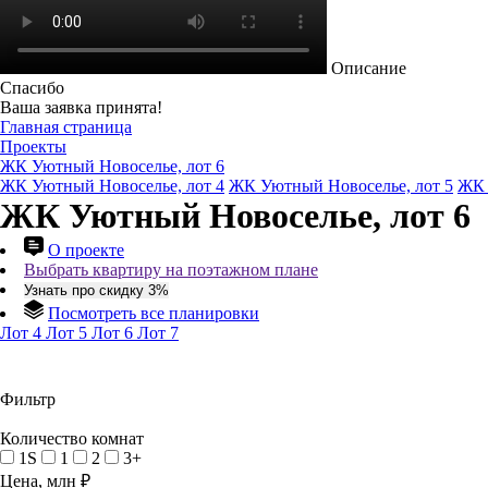
Описание
Спасибо
Ваша заявка принята!
Главная страница
Проекты
ЖК Уютный Новоселье, лот 6
ЖК Уютный Новоселье, лот 4
ЖК Уютный Новоселье, лот 5
ЖК 
ЖК Уютный Новоселье, лот 6
О проекте
Выбрать квартиру на поэтажном плане
Узнать про скидку 3%
Посмотреть все планировки
Лот 4
Лот 5
Лот 6
Лот 7
Фильтр
Количество комнат
1S
1
2
3+
Цена, млн ₽