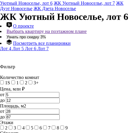
Уютный Новоселье, лот 6
ЖК Уютный Новоселье, лот 7
ЖК
Дуэт Новоселье
ЖК Дзета Новоселье
ЖК Уютный Новоселье, лот 6
О проекте
Выбрать квартиру на поэтажном плане
Узнать про скидку 3%
Посмотреть все планировки
Лот 4
Лот 5
Лот 6
Лот 7
Фильтр
Количество комнат
1S
1
2
3+
Цена, млн ₽
от
до
Площадь, м2
от
до
Этажи
2
3
4
5
6
7
8
9