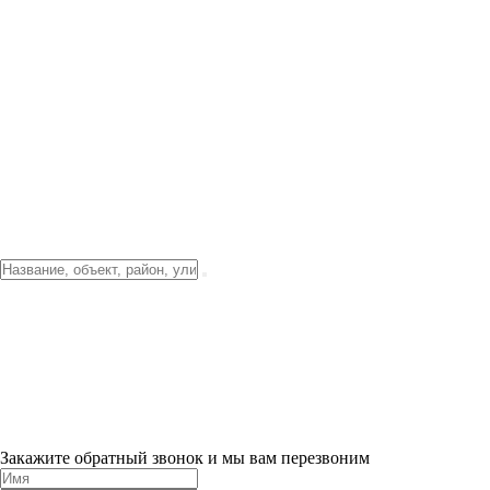
Фото о проекте
Видео о благоустройстве
Тендеры
Локация
О компании
Новости и акции
Контакты
Партнерам
Ипотека от 3.5%
Отделка
Шоу-рум на объекте
Санкт-Петербург
ХИТ ПРОДАЖ! 0% ПЕРВЫЙ ВЗНОС!
×
Закажите обратный звонок и мы вам перезвоним