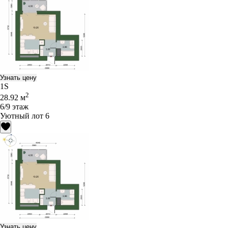
Узнать цену
1S
2
28.92 м
6/9 этаж
Уютный лот 6
Узнать цену