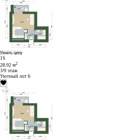
Узнать цену
1S
2
28.92 м
3/9 этаж
Уютный лот 6