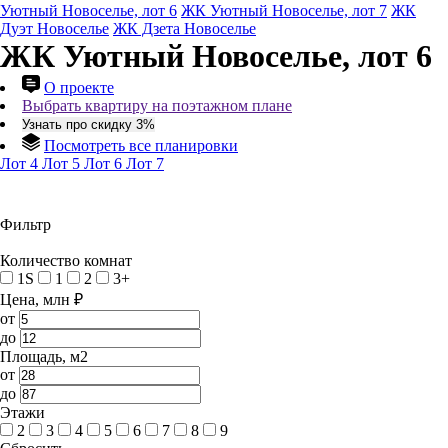
Уютный Новоселье, лот 6
ЖК Уютный Новоселье, лот 7
ЖК
Дуэт Новоселье
ЖК Дзета Новоселье
ЖК Уютный Новоселье, лот 6
О проекте
Выбрать квартиру на поэтажном плане
Узнать про скидку 3%
Посмотреть все планировки
Лот 4
Лот 5
Лот 6
Лот 7
Фильтр
Количество комнат
1S
1
2
3+
Цена, млн ₽
от
до
Площадь, м2
от
до
Этажи
2
3
4
5
6
7
8
9