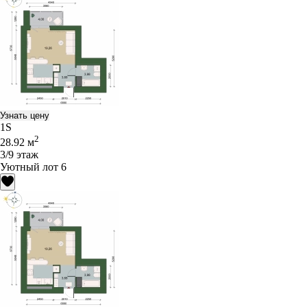
Узнать цену
1S
2
28.92 м
3/9 этаж
Уютный лот 6