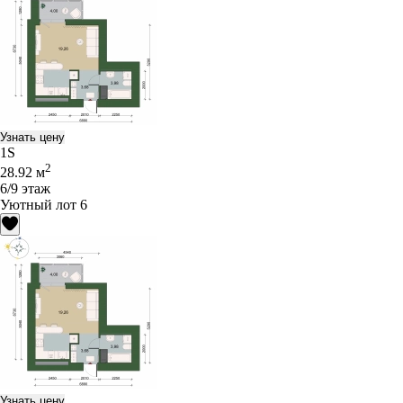
Узнать цену
1S
2
28.92 м
6/9 этаж
Уютный лот 6
Узнать цену