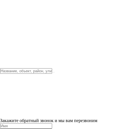
Фото о проекте
Видео о благоустройстве
Тендеры
Локация
О компании
Новости и акции
Контакты
Партнерам
Ипотека от 3.5%
Отделка
Шоу-рум на объекте
Санкт-Петербург
ХИТ ПРОДАЖ! 0% ПЕРВЫЙ ВЗНОС!
×
Закажите обратный звонок и мы вам перезвоним